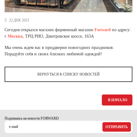
Новосибирская область (3)
Омская область (5)
22 ДЕК 2023
Республика Башкортостан (3)
Сегодня открылся магазин фирменный магазин
Forward
по адресу:
Республика Крым (1)
г
Москва
, ТРЦ РИО, Дмитровское шоссе, 163А
Республика Татарстан (2)
Ростовская область (2)
Мы очень ждем вас в преддверии новогодних праздников.
Порадуйте себя и своих близких любимой одеждой!
Самарская область (1)
Санкт-Петербург и ЛО (3)
Саратовская область (1)
ВЕРНУТЬСЯ К СПИСКУ НОВОСТЕЙ
Свердловская область (5)
Северная Осетия (2)
Смоленская область (1)
Ставропольский край (5)
В НАЧАЛО
Томская область (1)
Тульская область (1)
Подпишись на новости FORWARD
Тюменская область (3)
ОТПРАВИТЬ
Хакасия (1)