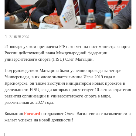
Новосибирская область (3)
Омская область (5)
Республика Башкортостан (3)
Республика Крым (1)
21 ЯНВ 2020
Республика Татарстан (2)
21 января указом президента РФ назначен на пост министра спорта
Ростовская область (2)
России действующий глава Международной федерации
Самарская область (1)
университетского спорта (FISU) Олег Матыцин.
Санкт-Петербург и ЛО (3)
Под руководством Матыцина были успешно проведены четыре
Саратовская область (1)
Универсиады, в их числе значатся зимние Игры 2019 года в
Свердловская область (5)
Красноярске, он также выступил инициатором новых проектов в
Северная Осетия (2)
деятельности FISU, среди которых присутствует 10-летняя стратегия
Смоленская область (1)
развития организации и университетского спорта в мире,
Ставропольский край (5)
рассчитанная до 2027 года.
Томская область (1)
Тульская область (1)
Компания
Forward
поздравляет Олега Васильевича с назначением и
Тюменская область (3)
желает успехов на новой должности!
Хакасия (1)