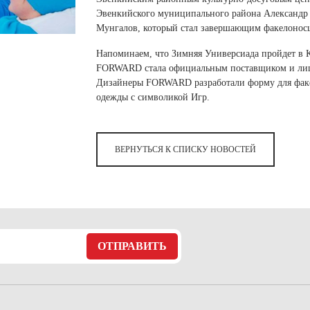
 белье
ы
 белье
Санкт-Петербург и ЛО (3)
ский край (5)
Эвенкийского муниципального района Александр 
 и пуховики
Саратовская область (1)
Мунгалов, который стал завершающим факелонос
область (1)
ы
ы
Свердловская область (5)
 и пуховики
 и пуховики
Напоминаем, что Зимняя Универсиада пройдет в Кр
и МО (14)
Северная Осетия (2)
FORWARD стала официальным поставщиком и лиц
Дизайнеры FORWARD разработали форму для факе
Смоленская область (1)
ССУАРЫ
одежды c символикой Игр.
ССУАРЫ
ССУАРЫ
ые уборы
ВЕРНУТЬСЯ К СПИСКУ НОВОСТЕЙ
и рюкзаки
ые уборы
нца
ые уборы
и рюкзаки
ки, варежки
и рюкзаки
нца
нца
ки, варежки
ки, варежки
ОТПРАВИТЬ