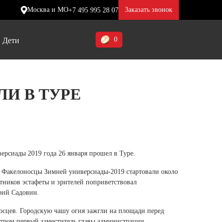
Москва и МО
Заказать звонок
+7 495 995 28 07
0
Дети
Ставропольский край (5)
ЛИ В ТУРЕ
Томская область (1)
ие
ие
ие
Тульская область (1)
отинки
отинки
отинки
Тюменская область (3)
жа
жа
жа
рсиады 2019 года 26 января прошел в Туре.
Хакасия (1)
 Факелоносцы Зимней универсиады-2019 стартовали около
Ханты-Мансийский автономный
тников эстафеты и зрителей поприветствовал
округ (3)
рий Садовин.
Челябинская область (2)
осцев. Городскую чашу огня зажгли на площади перед
тром первый заместитель главы администрации