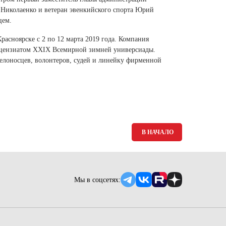
Ямало-Ненецкий автономный округ
Николаенко и ветеран эвенкийского спорта Юрий
(1)
цем.
Ярославская область (1)
асноярске с 2 по 12 марта 2019 года. Компания
ензиатом XXIX Всемирной зимней универсиады.
лоносцев, волонтеров, судей и линейку фирменной
В НАЧАЛО
Мы в соцсетях: