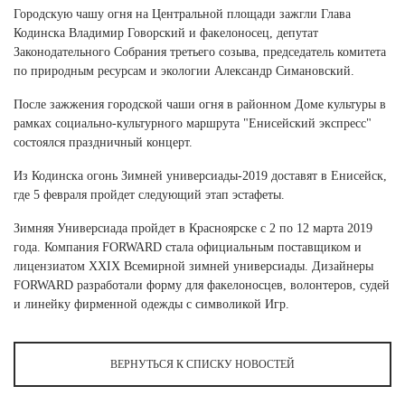
Ханты-Мансийский автономный округ (3)
Городскую чашу огня на Центральной площади зажгли Глава
Кодинска Владимир Говорский и факелоносец, депутат
Челябинская область (2)
Законодательного Собрания третьего созыва, председатель комитета
по природным ресурсам и экологии Александр Симановский.
Ямало-Ненецкий автономный округ (1)
Ярославская область (1)
После зажжения городской чаши огня в районном Доме культуры в
рамках социально-культурного маршрута "Енисейский экспресс"
состоялся праздничный концерт.
Из Кодинска огонь Зимней универсиады-2019 доставят в Енисейск,
где 5 февраля пройдет следующий этап эстафеты.
Зимняя Универсиада пройдет в Красноярске с 2 по 12 марта 2019
года. Компания FORWARD стала официальным поставщиком и
лицензиатом XXIX Всемирной зимней универсиады. Дизайнеры
FORWARD разработали форму для факелоносцев, волонтеров, судей
и линейку фирменной одежды c символикой Игр.
ВЕРНУТЬСЯ К СПИСКУ НОВОСТЕЙ