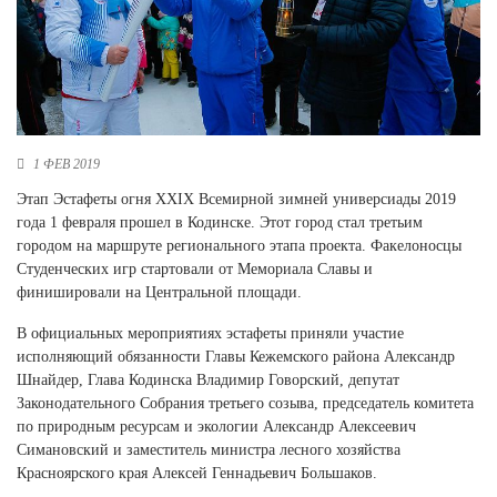
Новосибирская область (3)
Омская область (5)
Республика Башкортостан (3)
Республика Крым (1)
Республика Татарстан (2)
1 ФЕВ 2019
Ростовская область (2)
Этап Эстафеты огня XXIX Всемирной зимней универсиады 2019
Самарская область (1)
года 1 февраля прошел в Кодинске. Этот город стал третьим
Санкт-Петербург и ЛО (3)
городом на маршруте регионального этапа проекта. Факелоносцы
Саратовская область (1)
Студенческих игр стартовали от Мемориала Славы и
Свердловская область (5)
финишировали на Центральной площади.
Северная Осетия (2)
Смоленская область (1)
В официальных мероприятиях эстафеты приняли участие
Ставропольский край (5)
исполняющий обязанности Главы Кежемского района Александр
Шнайдер, Глава Кодинска Владимир Говорский, депутат
Томская область (1)
Законодательного Собрания третьего созыва, председатель комитета
Тульская область (1)
по природным ресурсам и экологии Александр Алексеевич
Тюменская область (3)
Симановский и заместитель министра лесного хозяйства
Красноярского края Алексей Геннадьевич Большаков.
Хакасия (1)