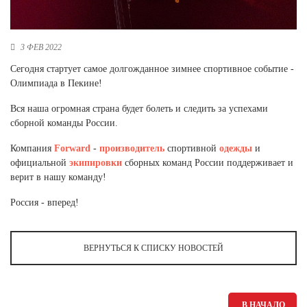
Новосибирская область (3)
Омская область (5)
3 ФЕВ 2022
Республика Башкортостан (3)
Сегодня стартует самое долгожданное зимнее спортивное событие -
Республика Крым (1)
Олимпиада в Пекине!
Республика Татарстан (2)
Ростовская область (2)
Вся наша огромная страна будет болеть и следить за успехами
сборной команды России.
Самарская область (1)
Санкт-Петербург и ЛО (3)
Компания
Forward
-
производитель
спортивной
одежды
и
Саратовская область (1)
официальной
экипировки
сборных команд России поддерживает и
Свердловская область (5)
верит в нашу команду!
Северная Осетия (2)
Россия - вперед!
Смоленская область (1)
Ставропольский край (5)
Томская область (1)
ВЕРНУТЬСЯ К СПИСКУ НОВОСТЕЙ
Тульская область (1)
Тюменская область (3)
Хакасия (1)
В НАЧАЛО