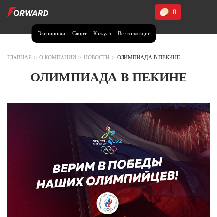
0
Экипировка
Спорт
Кэжуал
Все коллекции
Москва и МО
Архангельская область (1)
ГЛАВНАЯ
>
О КОМПАНИИ
>
НОВОСТИ
>
ОЛИМПИАДА В ПЕКИНЕ
Волгоградская область (1)
ОЛИМПИАДА В ПЕКИНЕ
Воронежская область (1)
Дагестан (2)
Иркутская область (2)
Калининградская область (1)
Кемеровская область (2)
Краснодарский край (5)
Красноярский край (5)
Курская область (1)
Москва и МО (14)
Нижегородская область (1)