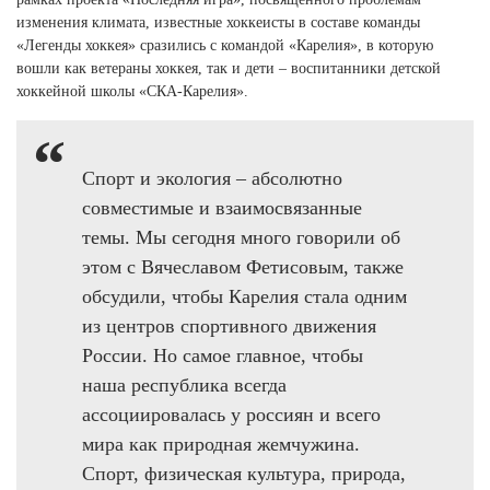
Ханты-Мансийский автономный округ (3)
изменения климата, известные хоккеисты в составе команды
Челябинская область (2)
«Легенды хоккея» сразились с командой «Карелия», в которую
вошли как ветераны хоккея, так и дети – воспитанники детской
Ямало-Ненецкий автономный округ (1)
хоккейной школы «СКА-Карелия».
Ярославская область (1)
Спорт и экология – абсолютно
совместимые и взаимосвязанные
темы. Мы сегодня много говорили об
этом с Вячеславом Фетисовым, также
обсудили, чтобы Карелия стала одним
из центров спортивного движения
России. Но самое главное, чтобы
наша республика всегда
ассоциировалась у россиян и всего
мира как природная жемчужина.
Спорт, физическая культура, природа,