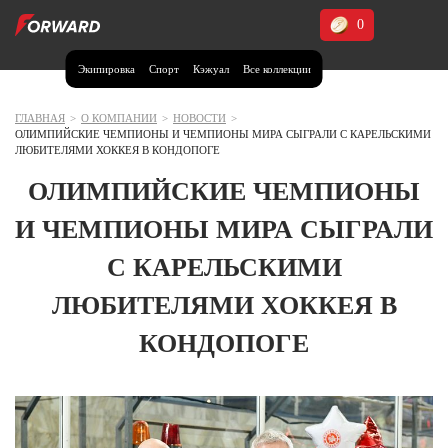
0
Экипировка
Спорт
Кэжуал
Все коллекции
Москва и МО
Архангельская область (1)
ГЛАВНАЯ
>
О КОМПАНИИ
>
НОВОСТИ
>
ОЛИМПИЙСКИЕ ЧЕМПИОНЫ И ЧЕМПИОНЫ МИРА СЫГРАЛИ С КАРЕЛЬСКИМИ
Волгоградская область (1)
ЛЮБИТЕЛЯМИ ХОККЕЯ В КОНДОПОГЕ
Воронежская область (1)
ОЛИМПИЙСКИЕ ЧЕМПИОНЫ
Дагестан (2)
И ЧЕМПИОНЫ МИРА СЫГРАЛИ
Иркутская область (2)
С КАРЕЛЬСКИМИ
Калининградская область (1)
ЛЮБИТЕЛЯМИ ХОККЕЯ В
Кемеровская область (2)
Краснодарский край (5)
КОНДОПОГЕ
Красноярский край (5)
Курская область (1)
Москва и МО (14)
Нижегородская область (1)