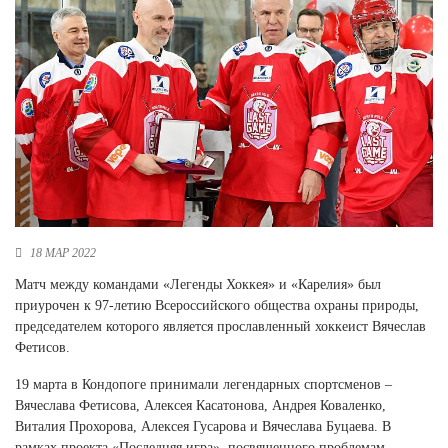
Новосибирская область (3)
Омская область (5)
Республика Башкортостан (3)
Республика Крым (1)
Республика Татарстан (2)
Ростовская область (2)
Самарская область (1)
Санкт-Петербург и ЛО (3)
Саратовская область (1)
18 МАР 2022
Свердловская область (5)
Северная Осетия (2)
Матч между командами «Легенды Хоккея» и «Карелия» был
Смоленская область (1)
приурочен к 97-летию Всероссийского общества охраны природы,
Ставропольский край (5)
председателем которого является прославленный хоккеист Вячеслав
Фетисов.
Томская область (1)
Тульская область (1)
19 марта в Кондопоге принимали легендарных спортсменов –
Тюменская область (3)
Вячеслава Фетисова, Алексея Касатонова, Андрея Коваленко,
Виталия Прохорова, Алексея Гусарова и Вячеслава Буцаева. В
Хакасия (1)
рамках проекта «Последняя игра», посвященного проблемам