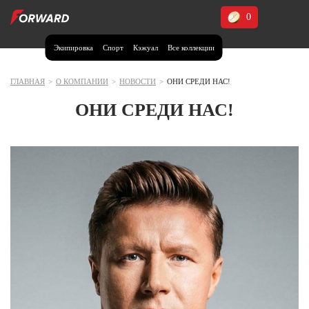
0
Экипировка
Спорт
Кэжуал
Все коллекции
Москва и МО
Архангельская область (1)
ГЛАВНАЯ
>
О КОМПАНИИ
>
НОВОСТИ
>
ОНИ СРЕДИ НАС!
Волгоградская область (1)
ОНИ СРЕДИ НАС!
Воронежская область (1)
Дагестан (2)
Иркутская область (2)
Калининградская область (1)
Кемеровская область (2)
Краснодарский край (5)
Красноярский край (5)
Курская область (1)
Москва и МО (14)
Нижегородская область (1)