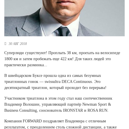
Новосибирская область (3)
Омская область (5)
Республика Башкортостан (3)
Республика Крым (1)
Республика Татарстан (2)
30 АВГ 2018
Ростовская область (2)
Суперлюди существуют! Проплыть 38 км, проехать на велосипеде
Самарская область (1)
1800 км и затем пробежать еще 422 км! Для таких людей это
Санкт-Петербург и ЛО (3)
практически разминка...
Саратовская область (1)
Свердловская область (5)
В швейцарском Буксе прошла одна из самых безумных
Северная Осетия (2)
триатлонных гонок — swissultra DECA Continuous. Это
Смоленская область (1)
десятикратный триатлон, который проходит без перерыва!
Ставропольский край (5)
Участником триатлона в этом году стал наш соотечественник
Томская область (1)
Владимир Волошин, управляющий партнёр Newman Sport &
Тульская область (1)
Business Consulting, сооснователь IRONSTAR и ROSA RUN.
Тюменская область (3)
Компания FORWARD поздравляет Владимира с отличным
Хакасия (1)
результатом, с преодолением столь сложной дистанции, а также