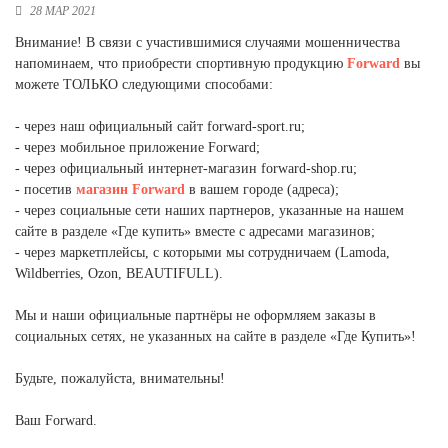
28 МАР 2021
Новосибирская область (3)
Внимание! В связи с участившимися случаями мошенничества
Омская область (5)
напоминаем, что приобрести спортивную продукцию
Forward
вы
можете ТОЛЬКО следующими способами:
Республика Башкортостан (3)
⠀
Республика Крым (1)
- через наш официальный сайт forward-sport.ru;
Республика Татарстан (2)
- через мобильное приложение Forward;
Ростовская область (2)
- через официальный интернет-магазин forward-shop.ru;
- посетив
магазин Forward
в вашем городе (адреса);
Самарская область (1)
- через социальные сети наших партнеров, указанные на нашем
Санкт-Петербург и ЛО (3)
сайте в разделе «Где купить» вместе с адресами магазинов;
Саратовская область (1)
- через маркетплейсы, с которыми мы сотрудничаем (Lamoda,
Свердловская область (5)
Wildberries, Ozon, BEAUTIFULL).
Северная Осетия (2)
⠀
Смоленская область (1)
Мы и наши официальные партнёры не оформляем заказы в
Ставропольский край (5)
социальных сетях, не указанных на сайте в разделе «Где Купить»!
Томская область (1)
⠀
Тульская область (1)
Будьте, пожалуйста, внимательны!
Тюменская область (3)
⠀
Ваш Forward.
Хакасия (1)