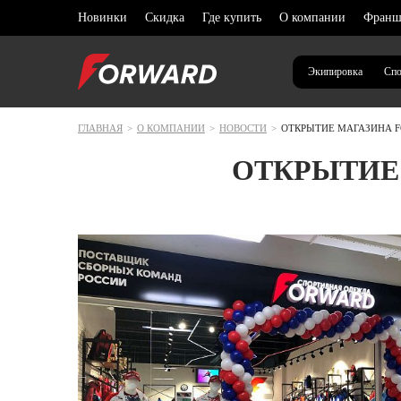
Новинки
Скидка
Где купить
О компании
Франш
Экипировка
Спо
ГЛАВНАЯ
>
О КОМПАНИИ
>
НОВОСТИ
>
ОТКРЫТИЕ МАГАЗИНА F
Выберите ваш регион
Архангел
ОТКРЫТИЕ
Новинки
Новинки
Новинки
Новинки
ОДЕЖ
ОДЕЖ
ОДЕЖ
ОДЕЖ
Волгогра
Распродажа
Распродажа
Распродажа
Капсулы
В списке нет моего региона
Спорти
Спорти
Спорти
Спорти
Воронежс
Футбол
Футбол
Футбол
Футбол
Капсулы
Капсулы
Капсулы
Повседневный стиль
Дагестан
Толсто
Толсто
Толсто
Шорты
Брюки
Брюки
Брюки
Куртки
Экипировка
Повседневный стиль
Повседневный стиль
Повседневный стиль
Иркутска
Шорты
Шорты
Шорты
Футбол
Экипировка
Экипировка
Экипировка
Калининг
Платья
Жилет
Платья
Жилет
Термоб
Жилет
Кемеровс
Тренинг и фитнес
Футбол
Футбол
Тренинг и фитнес
Термоб
Нижнее
Термоб
Краснода
Бег
Тренинг и фитнес
Тренинг и фитнес
Бег