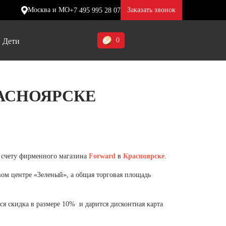
Москва и МО
Заказать звонок
+7 495 995 28 07
0
Дети
Ставропольский край (5)
АСНОЯРСКЕ
Томская область (1)
ие
ие
ие
Тульская область (1)
отинки
отинки
отинки
Тюменская область (3)
жа
жа
жа
о счету фирменного магазина
Forward
в
Красноярске
.
Хакасия (1)
ом центре «Зеленый», а общая торговая площадь
Ханты-Мансийский автономный
округ (3)
ся скидка в размере 10% и дарится дисконтная карта
Челябинская область (2)