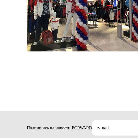
Нижнее
Лосин
Нижнее
Краснояр
Топы
Куртки
Топы
Бег
Бег
Гимнастика
Курская 
Лосин
Лосин
Гимнастика
Куртки
Куртки
Коллаборации
Коллаборации
Москва 
Коллаборации
АКСЕ
Минеев
Винер
Винер
ЦСКА
Носки
АКСЕ
АКСЕ
Головн
Минеев
Носки
Сумки 
Носки
Головн
Полоте
Головн
ЦСКА
Сумки 
Перчат
Сумки 
Полоте
Маски
Полоте
Перчат
Перчат
Маски
Маски
Подпишись на новости FORWARD