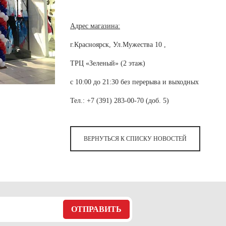
 белье
ы
 белье
Санкт-Петербург и ЛО (3)
ский край (5)
 и пуховики
Саратовская область (1)
область (1)
ы
ы
Адрес магазина:
Свердловская область (5)
 и пуховики
 и пуховики
и МО (14)
г.Красноярск, Ул.Мужества 10 ,
Северная Осетия (2)
ТРЦ «Зеленый» (2 этаж)
Смоленская область (1)
ССУАРЫ
с 10:00 до 21:30 без перерыва и выходных
ССУАРЫ
ССУАРЫ
ые уборы
Тел.: +7 (391) 283-00-70 (доб. 5)
и рюкзаки
ые уборы
нца
ые уборы
ВЕРНУТЬСЯ К СПИСКУ НОВОСТЕЙ
и рюкзаки
ки, варежки
и рюкзаки
нца
нца
ки, варежки
ки, варежки
ОТПРАВИТЬ