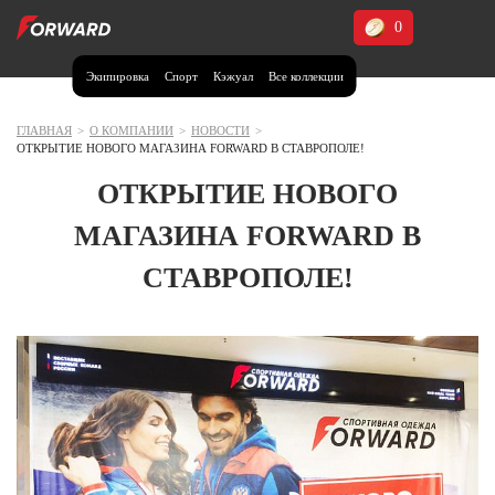
0
Экипировка
Спорт
Кэжуал
Все коллекции
Москва и МО
Архангельская область (1)
ГЛАВНАЯ
>
О КОМПАНИИ
>
НОВОСТИ
>
ОТКРЫТИЕ НОВОГО МАГАЗИНА FORWARD В СТАВРОПОЛЕ!
Волгоградская область (1)
ОТКРЫТИЕ НОВОГО
Воронежская область (1)
МАГАЗИНА FORWARD В
Дагестан (2)
СТАВРОПОЛЕ!
Иркутская область (2)
Калининградская область (1)
Кемеровская область (2)
Краснодарский край (5)
Красноярский край (5)
Курская область (1)
Москва и МО (14)
Нижегородская область (1)