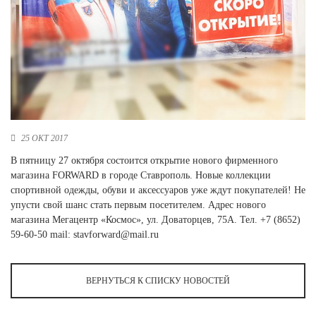
Новосибирская область (3)
Омская область (5)
Республика Башкортостан (3)
Республика Крым (1)
Республика Татарстан (2)
Ростовская область (2)
Самарская область (1)
25 ОКТ 2017
Санкт-Петербург и ЛО (3)
В пятницу 27 октября состоится открытие нового фирменного
Саратовская область (1)
магазина FORWARD в городе Ставрополь. Новые коллекции
Свердловская область (5)
спортивной одежды, обуви и аксессуаров уже ждут покупателей! Не
Северная Осетия (2)
упусти свой шанс стать первым посетителем. Адрес нового
Смоленская область (1)
магазина Мегацентр «Космос», ул. Доваторцев, 75А. Тел. +7 (8652)
Ставропольский край (5)
59-60-50 mail: stavforward@mail.ru
Томская область (1)
Тульская область (1)
Тюменская область (3)
ВЕРНУТЬСЯ К СПИСКУ НОВОСТЕЙ
Хакасия (1)