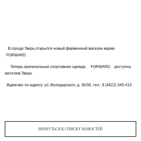
Ханты-Мансийский автономный округ (3)
Челябинская область (2)
Ямало-Ненецкий автономный округ (1)
Ярославская область (1)
В городе Тверь открылся новый фирменный магазин марки
FORWARD
.
Теперь оригинальная спортивная одежда
FORWARD
доступна
жителям Твери.
Ждем вас по адресу: ул. Володарского, д. 36/38, тел.: 8 (4822) 345-415
ВЕРНУТЬСЯ К СПИСКУ НОВОСТЕЙ