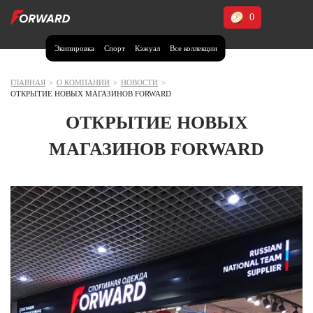
0
Экипировка
Спорт
Кэжуал
Все коллекции
Москва и МО
Архангельская область (1)
ГЛАВНАЯ
>
О КОМПАНИИ
>
НОВОСТИ
>
ОТКРЫТИЕ НОВЫХ МАГАЗИНОВ FORWARD
Волгоградская область (1)
ОТКРЫТИЕ НОВЫХ
Воронежская область (1)
МАГАЗИНОВ FORWARD
Дагестан (2)
Иркутская область (2)
Калининградская область (1)
Кемеровская область (2)
Краснодарский край (5)
Красноярский край (5)
Курская область (1)
Москва и МО (14)
Нижегородская область (1)