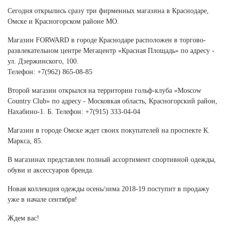
Ханты-Мансийский автономный округ (3)
Сегодня открылись сразу три фирменных магазина в Краснодаре,
Челябинская область (2)
Омске и Красногорском районе МО.
Ямало-Ненецкий автономный округ (1)
Магазин FORWARD в городе Краснодаре расположен в торгово-
Ярославская область (1)
развлекательном центре Мегацентр «Красная Площадь» по адресу -
ул. Дзержинского, 100.
Телефон: +7(962) 865-08-85
Второй магазин открылся на территории гольф-клуба «Moscow
Country Club» по адресу - Московкая область, Красногорский район,
Нахабино-1. Б. Телефон: +7(915) 333-04-04
Магазин в городе Омске ждет своих покупателей на проспекте К.
Маркса, 85.
В магазинах представлен полный ассортимент спортивной одежды,
обуви и аксессуаров бренда.
Новая коллекция одежды осень/зима 2018-19 поступит в продажу
уже в начале сентября!
Ждем вас!