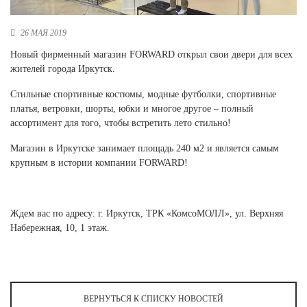
Новосибирская область (3)
26 МАЯ 2019
Омская область (5)
Новый фирменный магазин FORWARD открыл свои двери для всех
Республика Башкортостан (3)
жителей города Иркутск.
Республика Крым (1)
Республика Татарстан (2)
Стильные спортивные костюмы, модные футболки, спортивные
Ростовская область (2)
платья, ветровки, шорты, юбки и многое другое – полный
ассортимент для того, чтобы встретить лето стильно!
Самарская область (1)
Санкт-Петербург и ЛО (3)
Магазин в Иркутске занимает площадь 240 м2 и является самым
Саратовская область (1)
крупным в истории компании FORWARD!
Свердловская область (5)
Северная Осетия (2)
Смоленская область (1)
Ждем вас по адресу: г. Иркутск, ТРК «КомсоМОЛЛ», ул. Верхняя
Ставропольский край (5)
Набережная, 10, 1 этаж.
Томская область (1)
Тульская область (1)
Тюменская область (3)
Хакасия (1)
ВЕРНУТЬСЯ К СПИСКУ НОВОСТЕЙ