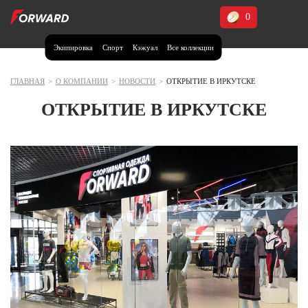
0
Экипировка
Спорт
Кэжуал
Все коллекции
Москва и МО
Архангельская область (1)
ГЛАВНАЯ
>
О КОМПАНИИ
>
НОВОСТИ
>
ОТКРЫТИЕ В ИРКУТСКЕ
Волгоградская область (1)
ОТКРЫТИЕ В ИРКУТСКЕ
Воронежская область (1)
Дагестан (2)
Иркутская область (2)
Калининградская область (1)
Кемеровская область (2)
Краснодарский край (5)
Красноярский край (5)
Курская область (1)
Москва и МО (14)
Нижегородская область (1)