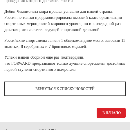
проведения которого досталось России.
Ханты-Мансийский автономный округ (3)
Дебют Чемпионата мира прошел успешно для нашей страны.
Челябинская область (2)
Россия не только продемонстрировала высокий класс организации
Ямало-Ненецкий автономный округ (1)
спортивных мероприятий мирового уровня, но и в очередной раз
Ярославская область (1)
доказала, что является ведущей спортивной державой.
Российские спортсмены заняли 1 общекомандное место, завоевав 11
золотых, 8 серебряных и 7 бронзовых медалей.
Успехи нашей сборной еще раз подтвердили,
что FORWARD представляют только лучшие спортсмены, достойные
первой ступени спортивного пьедестала.
ВЕРНУТЬСЯ К СПИСКУ НОВОСТЕЙ
В НАЧАЛО