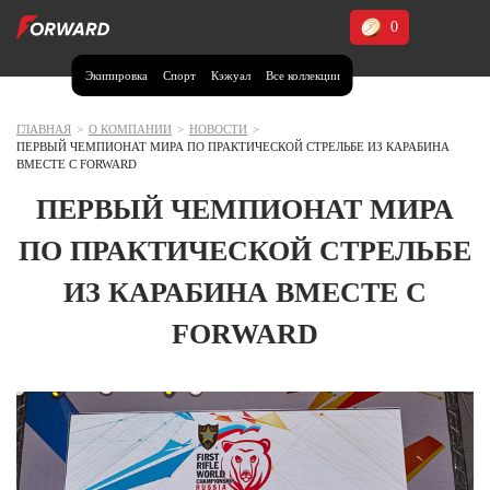
0
Экипировка
Спорт
Кэжуал
Все коллекции
Москва и МО
Архангельская область (1)
ГЛАВНАЯ
>
О КОМПАНИИ
>
НОВОСТИ
>
ПЕРВЫЙ ЧЕМПИОНАТ МИРА ПО ПРАКТИЧЕСКОЙ СТРЕЛЬБЕ ИЗ КАРАБИНА
Волгоградская область (1)
ВМЕСТЕ С FORWARD
Воронежская область (1)
ПЕРВЫЙ ЧЕМПИОНАТ МИРА
Дагестан (2)
ПО ПРАКТИЧЕСКОЙ СТРЕЛЬБЕ
Иркутская область (2)
ИЗ КАРАБИНА ВМЕСТЕ С
Калининградская область (1)
FORWARD
Кемеровская область (2)
Краснодарский край (5)
Красноярский край (5)
Курская область (1)
Москва и МО (14)
Нижегородская область (1)