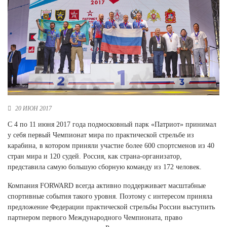
Новосибирская область (3)
Омская область (5)
Республика Башкортостан (3)
Республика Крым (1)
Республика Татарстан (2)
Ростовская область (2)
Самарская область (1)
Санкт-Петербург и ЛО (3)
20 ИЮН 2017
Саратовская область (1)
С 4 по 11 июня 2017 года подмосковный парк «Патриот» принимал
Свердловская область (5)
у себя первый Чемпионат мира по практической стрельбе из
Северная Осетия (2)
карабина, в котором приняли участие более 600 спортсменов из 40
Смоленская область (1)
стран мира и 120 судей. Россия, как страна-организатор,
Ставропольский край (5)
представила самую большую сборную команду из 172 человек.
Томская область (1)
Компания FORWARD всегда активно поддерживает масштабные
Тульская область (1)
спортивные события такого уровня. Поэтому с интересом приняла
Тюменская область (3)
предложение Федерации практической стрельбы России выступить
партнером первого Международного Чемпионата, право
Хакасия (1)