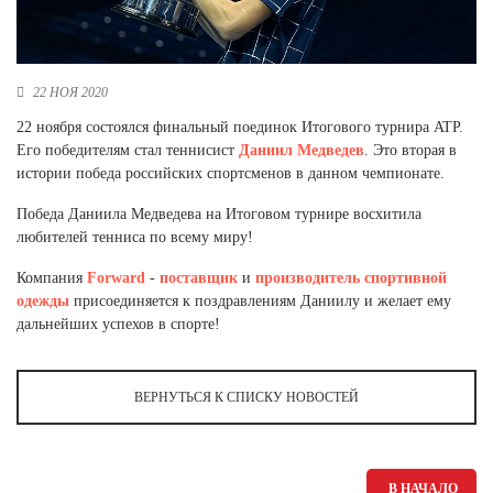
Новосибирская область (3)
Омская область (5)
22 НОЯ 2020
Республика Башкортостан (3)
Республика Крым (1)
22 ноября состоялся финальный поединок Итогового турнира ATP.
Республика Татарстан (2)
Его победителям стал теннисист
Даниил Медведев
. Это вторая в
Ростовская область (2)
истории победа российских спортсменов в данном чемпионате.
Самарская область (1)
Победа Даниила Медведева на Итоговом турнире восхитила
Санкт-Петербург и ЛО (3)
любителей тенниса по всему миру!
Саратовская область (1)
Компания
Forward
-
поставщик
и
производитель
спортивной
Свердловская область (5)
одежды
присоединяется к поздравлениям Даниилу и желает ему
Северная Осетия (2)
дальнейших успехов в спорте!
Смоленская область (1)
Ставропольский край (5)
Томская область (1)
ВЕРНУТЬСЯ К СПИСКУ НОВОСТЕЙ
Тульская область (1)
Тюменская область (3)
Хакасия (1)
В НАЧАЛО