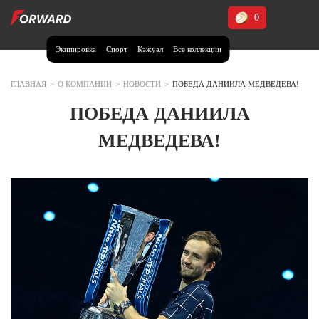
0
Экипировка
Спорт
Кэжуал
Все коллекции
Москва и МО
Архангельская область (1)
ГЛАВНАЯ
>
О КОМПАНИИ
>
НОВОСТИ
>
ПОБЕДА ДАНИИЛА МЕДВЕДЕВА!
Волгоградская область (1)
ПОБЕДА ДАНИИЛА
Воронежская область (1)
МЕДВЕДЕВА!
Дагестан (2)
Иркутская область (2)
Калининградская область (1)
Кемеровская область (2)
Краснодарский край (5)
Красноярский край (5)
Курская область (1)
Москва и МО (14)
Нижегородская область (1)