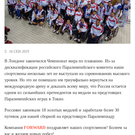
Новосибирская область (3)
Омская область (5)
Республика Башкортостан (3)
Республика Крым (1)
Республика Татарстан (2)
Ростовская область (2)
16 СЕН 2019
Самарская область (1)
В Лондоне закончился Чемпионат мира по плаванию. Из-за
Санкт-Петербург и ЛО (3)
дисквалификации российского Паралимпийского комитета наши
Саратовская область (1)
спортсмены несколько лет не выступали на соревнованиях высокого
Свердловская область (5)
уровня. Но это не помешало им триумфально вернуться на
Северная Осетия (2)
международную арену и доказать всему миру, что Россия остается
Смоленская область (1)
одним из сильнейших претендентов на медали на предстоящих
Ставропольский край (5)
Паралимпийских играх в Токио.
Томская область (1)
Россияне завоевали 18 золотых медалей и заработали более 30
Тульская область (1)
путевок для нашей сборной на предстоящую Паралимпиаду.
Тюменская область (3)
Компания
FORWARD
поздравляет наших спортсменов! Болеем за
Хакасия (1)
вас и желаем новых побед!