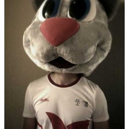
Новосибирская область (3)
Омская область (5)
Республика Башкортостан (3)
Республика Крым (1)
Республика Татарстан (2)
Ростовская область (2)
Самарская область (1)
Санкт-Петербург и ЛО (3)
Саратовская область (1)
Свердловская область (5)
Северная Осетия (2)
Смоленская область (1)
Ставропольский край (5)
Томская область (1)
Тульская область (1)
Тюменская область (3)
Хакасия (1)