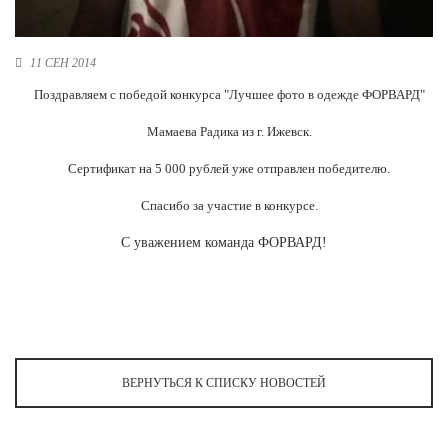
Ханты-Мансийский автономный округ (3)
Челябинская область (2)
11 СЕН 2014
Ямало-Ненецкий автономный округ (1)
Поздравляем с победой конкурса "Лучшее фото в одежде ФОРВАРД"
Ярославская область (1)
Мамаева Радика из г. Ижевск.
Сертификат на 5 000 рублей уже отправлен победителю.
Спасибо за участие в конкурсе.
С уважением команда ФОРВАРД!
ВЕРНУТЬСЯ К СПИСКУ НОВОСТЕЙ