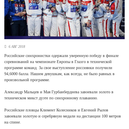
Новосибирская область (3)
Омская область (5)
Республика Башкортостан (3)
Республика Крым (1)
Республика Татарстан (2)
Ростовская область (2)
6 АВГ 2018
Самарская область (1)
Российские синхронистки одержали уверенную победу в финале
Санкт-Петербург и ЛО (3)
соревнований на чемпионате Европы в Глазго в технической
Саратовская область (1)
программе команд. За свое выступление россиянки получили
Свердловская область (5)
94,6000 балла. Нашим девушкам, как всегда, не было равных в
Северная Осетия (2)
произвольной программе.
Смоленская область (1)
Ставропольский край (5)
Александр Мальцев и Мая Гурбанбердиева завоевали золото в
техническом микст дуэте по синхронному плаванию.
Томская область (1)
Тульская область (1)
Российские пловцы Климент Колесников и Евгений Рылов
Тюменская область (3)
завоевали золотую и серебряную медали на дистанции 100 метров
на спине.
Хакасия (1)