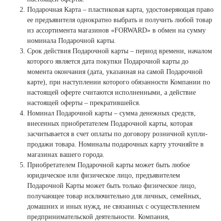
Ханты-Мансийский автономный округ (3)
Подарочная Карта – пластиковая карта, удостоверяющая право
Челябинская область (2)
ее предъявителя однократно выбрать и получить любой товар
из ассортимента магазинов «FORWARD» в обмен на сумму
Ямало-Ненецкий автономный округ (1)
номинала Подарочной карты.
Ярославская область (1)
Срок действия Подарочной карты – период времени, началом
которого является дата покупки Подарочной карты до
момента окончания (дата, указанная на самой Подарочной
карте), при наступлении которого обязанности Компании по
настоящей оферте считаются исполненными, а действие
настоящей оферты – прекратившейся.
Номинал Подарочной карты – сумма денежных средств,
внесенных приобретателем Подарочной карты, которая
засчитывается в счет оплаты по договору розничной купли-
продажи товара. Номиналы подарочных карту уточняйте в
магазинах вашего города.
Приобретателем Подарочной карты может быть любое
юридическое или физическое лицо, предъявителем
Подарочной Карты может быть только физическое лицо,
получающее товар исключительно для личных, семейных,
домашних и иных нужд, не связанных с осуществлением
предпринимательской деятельности. Компания,