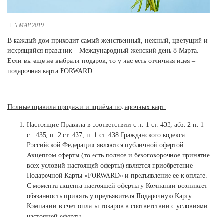
Новосибирская область (3)
6 МАР 2019
Омская область (5)
В каждый дом приходит самый женственный, нежный, цветущий и
Республика Башкортостан (3)
искрящийся праздник – Международный женский день 8 Марта.
Республика Крым (1)
Если вы еще не выбрали подарок, то у нас есть отличная идея –
Республика Татарстан (2)
подарочная карта FORWARD!
Ростовская область (2)
Самарская область (1)
Санкт-Петербург и ЛО (3)
Полные правила продажи и приёма подарочных карт.
Саратовская область (1)
Свердловская область (5)
Настоящие Правила в соответствии с п. 1 ст. 433, абз. 2 п. 1
Северная Осетия (2)
ст. 435, п. 2 ст. 437, п. 1 ст. 438 Гражданского кодекса
Смоленская область (1)
Российской Федерации являются публичной офертой.
Ставропольский край (5)
Акцептом оферты (то есть полное и безоговорочное принятие
всех условий настоящей оферты) является приобретение
Томская область (1)
Подарочной Карты «FORWARD» и предъявление ее к оплате.
Тульская область (1)
С момента акцепта настоящей оферты у Компании возникает
Тюменская область (3)
обязанность принять у предъявителя Подарочную Карту
Компании в счет оплаты товаров в соответствии с условиями
Хакасия (1)
настоящей оферты.