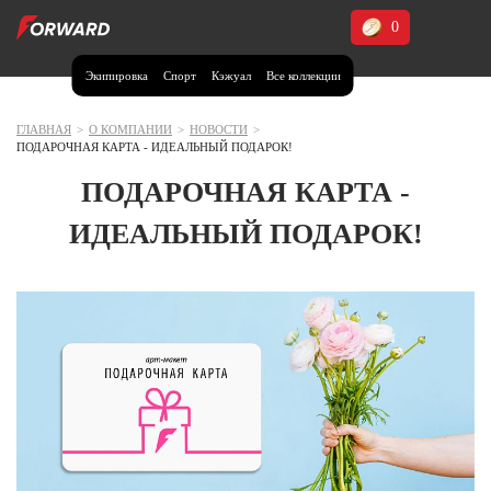
0
Экипировка
Спорт
Кэжуал
Все коллекции
Москва и МО
Архангельская область (1)
ГЛАВНАЯ
>
О КОМПАНИИ
>
НОВОСТИ
>
ПОДАРОЧНАЯ КАРТА - ИДЕАЛЬНЫЙ ПОДАРОК!
Волгоградская область (1)
ПОДАРОЧНАЯ КАРТА -
Воронежская область (1)
ИДЕАЛЬНЫЙ ПОДАРОК!
Дагестан (2)
Иркутская область (2)
Калининградская область (1)
Кемеровская область (2)
Краснодарский край (5)
Красноярский край (5)
Курская область (1)
Москва и МО (14)
Нижегородская область (1)