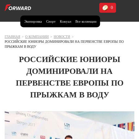
0
Экипировка
Спорт
Кэжуал
Все коллекции
Москва и МО
Архангельская область (1)
ГЛАВНАЯ
>
О КОМПАНИИ
>
НОВОСТИ
>
РОССИЙСКИЕ ЮНИОРЫ ДОМИНИРОВАЛИ НА ПЕРВЕНСТВЕ ЕВРОПЫ ПО
Волгоградская область (1)
ПРЫЖКАМ В ВОДУ
Воронежская область (1)
РОССИЙСКИЕ ЮНИОРЫ
Дагестан (2)
ДОМИНИРОВАЛИ НА
Иркутская область (2)
ПЕРВЕНСТВЕ ЕВРОПЫ ПО
Калининградская область (1)
ПРЫЖКАМ В ВОДУ
Кемеровская область (2)
Краснодарский край (5)
Красноярский край (5)
Курская область (1)
Москва и МО (14)
Нижегородская область (1)