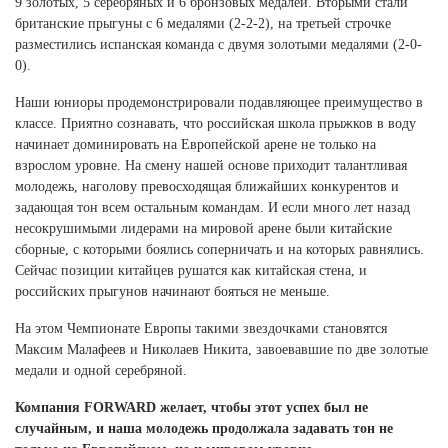
9 золотых, 5 серебряных и 6 бронзовых медалей. Вторыми стали
Ханты-Мансийский автономный округ (3)
британские прыгуны с 6 медалями (2-2-2), на третьей строчке
Челябинская область (2)
разместились испанская команда с двумя золотыми медалями (2-0-
0).
Ямало-Ненецкий автономный округ (1)
Ярославская область (1)
Наши юниоры продемонстрировали подавляющее преимущество в
классе. Приятно сознавать, что российская школа прыжков в воду
начинает доминировать на Европейской арене не только на
взрослом уровне. На смену нашей основе приходит талантливая
молодежь, наголову превосходящая ближайших конкурентов и
задающая тон всем остальным командам. И если много лет назад
несокрушимыми лидерами на мировой арене были китайские
сборные, с которыми боялись соперничать и на которых равнялись.
Сейчас позиции китайцев рушатся как китайская стена, и
российских прыгунов начинают бояться не меньше.
На этом Чемпионате Европы такими звездочками становятся
Максим Малафеев и Николаев Никита, завоевавшие по две золотые
медали и одной серебряной.
Компания FORWARD желает, чтобы этот успех был не
случайным, и наша молодежь продолжала задавать тон не