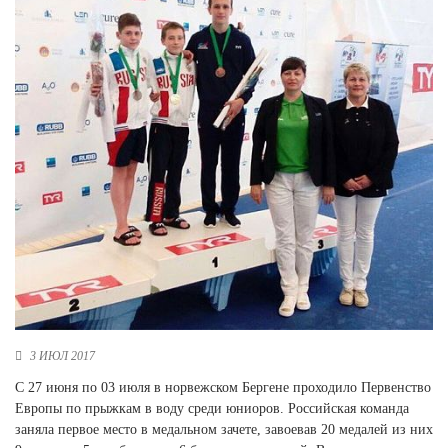
Новосибирская область (3)
Омская область (5)
Республика Башкортостан (3)
Республика Крым (1)
Республика Татарстан (2)
Ростовская область (2)
Самарская область (1)
Санкт-Петербург и ЛО (3)
Саратовская область (1)
Свердловская область (5)
Северная Осетия (2)
Смоленская область (1)
Ставропольский край (5)
Томская область (1)
3 ИЮЛ 2017
Тульская область (1)
С 27 июня по 03 июля в норвежском Бергене проходило Первенство
Тюменская область (3)
Европы по прыжкам в воду среди юниоров. Российская команда
заняла первое место в медальном зачете, завоевав 20 медалей из них
Хакасия (1)