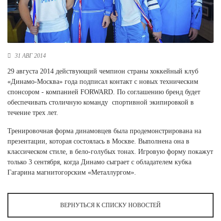
Новосибирская область (3)
Омская область (5)
Республика Башкортостан (3)
Республика Крым (1)
31 АВГ 2014
Республика Татарстан (2)
29 августа 2014 действующий чемпион страны хоккейный клуб
Ростовская область (2)
«Динамо-Москва» года подписал контакт с новых техническим
спонсором - компанией FORWARD. По соглашению бренд будет
Самарская область (1)
обеспечивать столичную команду спортивной экипировкой в
Санкт-Петербург и ЛО (3)
течение трех лет.
Саратовская область (1)
Свердловская область (5)
Тренировочная форма динамовцев была продемонстрирована на
Северная Осетия (2)
презентации, которая состоялась в Москве. Выполнена она в
Смоленская область (1)
классическом стиле, в бело-голубых тонах. Игровую форму покажут
Ставропольский край (5)
только 3 сентября, когда Динамо сыграет с обладателем кубка
Гагарина магнитогорским «Металлургом».
Томская область (1)
Тульская область (1)
Тюменская область (3)
ВЕРНУТЬСЯ К СПИСКУ НОВОСТЕЙ
Хакасия (1)