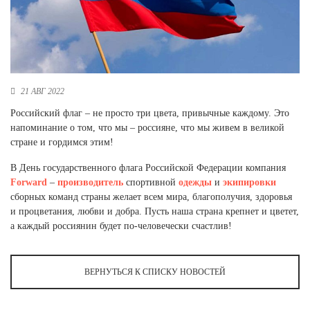
Новосибирская область (3)
Омская область (5)
Республика Башкортостан (3)
Республика Крым (1)
21 АВГ 2022
Республика Татарстан (2)
Ростовская область (2)
Российский флаг – не просто три цвета, привычные каждому. Это
напоминание о том, что мы – россияне, что мы живем в великой
Самарская область (1)
стране и гордимся этим!
Санкт-Петербург и ЛО (3)
Саратовская область (1)
В День государственного флага Российской Федерации компания
Свердловская область (5)
Forward
–
производитель
спортивной
одежды
и
экипировки
Северная Осетия (2)
сборных команд страны желает всем мира, благополучия, здоровья
Смоленская область (1)
и процветания, любви и добра. Пусть наша страна крепнет и цветет,
Ставропольский край (5)
а каждый россиянин будет по-человечески счастлив!
Томская область (1)
Тульская область (1)
ВЕРНУТЬСЯ К СПИСКУ НОВОСТЕЙ
Тюменская область (3)
Хакасия (1)