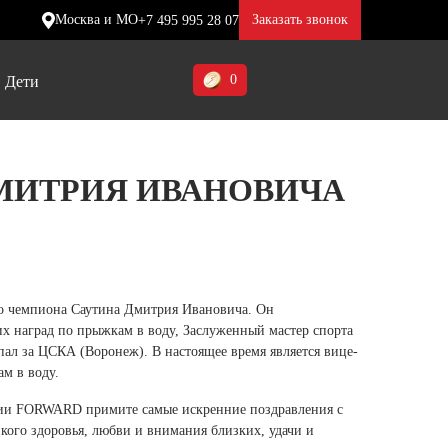
Москва и МО
Заказать звонок
+7 495 995 28 07
0
Дети
Ставропольский край (5)
ДМИТРИЯ ИВАНОВИЧА
Томская область (1)
ие
ие
ие
Тульская область (1)
отинки
отинки
отинки
Тюменская область (3)
жа
жа
жа
го чемпиона Саутина Дмитрия Ивановича. Он
Хакасия (1)
х наград по прыжкам в воду, Заслуженный мастер спорта
Ханты-Мансийский автономный
пал за ЦСКА (Воронеж). В настоящее время является вице-
м в воду.
округ (3)
ии FORWARD примите самые искренние поздравления с
Челябинская область (2)
кого здоровья, любви и внимания близких, удачи и