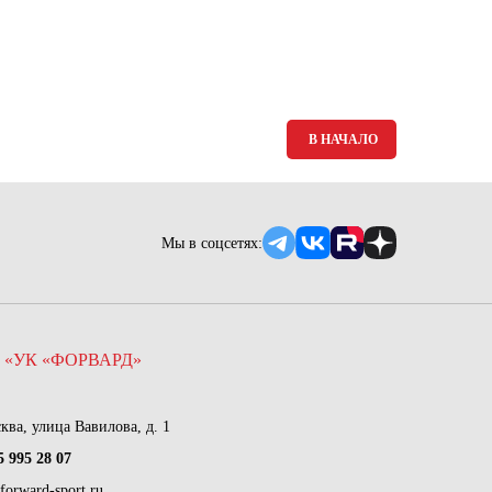
Ямало-Ненецкий автономный округ
(1)
Ярославская область (1)
В НАЧАЛО
Мы в соцсетях:
 «УК «ФОРВАРД»
сква, улица Вавилова, д. 1
5 995 28 07
forward-sport.ru