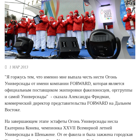
Новосибирская область (3)
Омская область (5)
Республика Башкортостан (3)
Республика Крым (1)
Республика Татарстан (2)
Ростовская область (2)
Самарская область (1)
Санкт-Петербург и ЛО (3)
1 МАР 2013
Саратовская область (1)
"Я горжусь тем, что именно мне выпала честь нести Огонь
Свердловская область (5)
Универсиады от имени компании FORWARD, которая является
Северная Осетия (2)
официальным поставщиком экипировки факелоносцев, орггруппы
Смоленская область (1)
и самой Универсиады" - сказала Александра Фридман,
Ставропольский край (5)
коммерческий директор представительства FORWARD на Дальнем
Востоке.
Томская область (1)
Тульская область (1)
На завершающем этапе эстафеты Огонь Универсиады несла
Тюменская область (3)
Екатерина Конева, чемпионка XXVII Всемирной летней
Универсиады в Шеньжене. От ее факела и была зажжена городская
Хакасия (1)