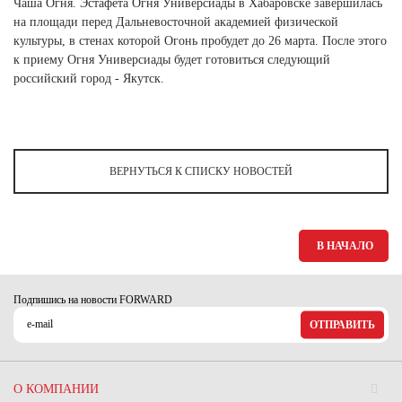
Чаша Огня. Эстафета Огня Универсиады в Хабаровске завершилась
Ханты-Мансийский автономный округ (3)
на площади перед Дальневосточной академией физической
Челябинская область (2)
культуры, в стенах которой Огонь пробудет до 26 марта. После этого
к приему Огня Универсиады будет готовиться следующий
Ямало-Ненецкий автономный округ (1)
российский город - Якутск.
Ярославская область (1)
ВЕРНУТЬСЯ К СПИСКУ НОВОСТЕЙ
В НАЧАЛО
Подпишись на новости FORWARD
ОТПРАВИТЬ
О КОМПАНИИ