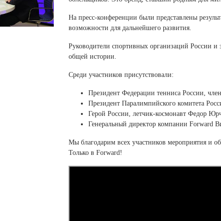
 белье
ы
 белье
Санкт-Петербург и ЛО (3)
ский край (5)
 и пуховики
Саратовская область (1)
На пресс-конференции были представлены результ
область (1)
ы
ы
возможности для дальнейшего развития.
Свердловская область (5)
 и пуховики
 и пуховики
и МО (14)
Руководители спортивных организаций России и 
Северная Осетия (2)
общей истории.
Смоленская область (1)
ССУАРЫ
Среди участников присутствовали:
ССУАРЫ
ССУАРЫ
Президент Федерации тенниса России, чл
ые уборы
Президент Паралимпийского комитета Росс
и рюкзаки
Герой России, летчик-космонавт Федор Юр
ые уборы
нца
ые уборы
Генеральный директор компании Forward В
и рюкзаки
ки, варежки
и рюкзаки
Мы благодарим всех участников мероприятия и об
нца
нца
Только в Forward!
ки, варежки
ки, варежки