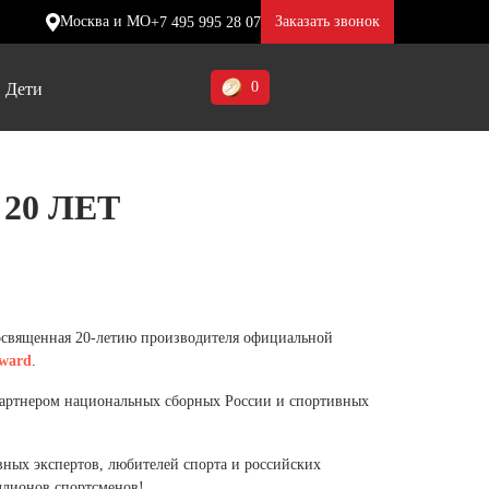
Москва и МО
Заказать звонок
+7 495 995 28 07
0
Дети
Ставропольский край (5)
20 ЛЕТ
Томская область (1)
ие
ие
ие
Тульская область (1)
отинки
отинки
отинки
Тюменская область (3)
жа
жа
жа
посвященная 20-летию производителя официальной
Хакасия (1)
ward
.
Ханты-Мансийский автономный
партнером национальных сборных России и спортивных
округ (3)
Челябинская область (2)
ных экспертов, любителей спорта и российских
ллионов спортсменов!