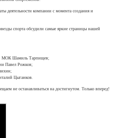
Ямало-Ненецкий автономный округ
(1)
аты деятельности компании с момента создания и
Ярославская область (1)
звезды спорта обсудили самые яркие страницы нашей
ен МОК Шамиль Тарпищев;
ии Павел Рожков;
чихин;
италий Цыганков.
ещаем не останавливаться на достигнутом. Только вперед!