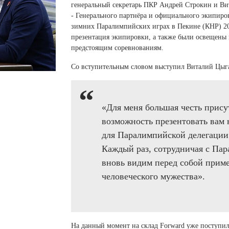
 белье
ы
 белье
Санкт-Петербург и ЛО (3)
генеральный секретарь ПКР Андрей Строкин и Ви
ский край (5)
 и пуховики
- Генерального партнёра и официального экипир
Саратовская область (1)
область (1)
ы
ы
зимних Паралимпийских играх в Пекине (КНР) 20
Свердловская область (5)
презентация экипировки, а также были освещены
 и пуховики
 и пуховики
и МО (14)
предстоящим соревнованиям.
Северная Осетия (2)
Смоленская область (1)
ССУАРЫ
Со вступительным словом выступил Виталий Цыга
ССУАРЫ
ССУАРЫ
ые уборы
«Для меня большая честь присут
и рюкзаки
возможность презентовать вам
ые уборы
нца
ые уборы
для Паралимпийской делегации 
и рюкзаки
ки, варежки
и рюкзаки
Каждый раз, сотрудничая с Па
нца
нца
вновь видим перед собой приме
ки, варежки
ки, варежки
человеческого мужества».
На данный момент на склад Forward уже поступи