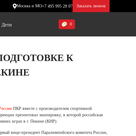
Москва и МО
Заказать звонок
+7 495 995 28 07
0
Дети
Ставропольский край (5)
ПОДГОТОВКЕ К
Томская область (1)
ЕКИНЕ
ие
ие
ие
Тульская область (1)
отинки
отинки
отинки
Тюменская область (3)
жа
жа
жа
Хакасия (1)
Ханты-Мансийский автономный
России
ПКР вместе с производителем спортивной
округ (3)
ренции презентовал экипировку, в которой российская
мних играх в г. Пекине (КНР).
Челябинская область (2)
ервый вице-президент Паралимпийского комитета России,