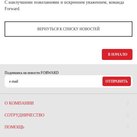
Ханты-Мансийский автономный округ (3)
С наилучшими пожеланиями и искренним уважением, команда
Forward.
Челябинская область (2)
Ямало-Ненецкий автономный округ (1)
ВЕРНУТЬСЯ К СПИСКУ НОВОСТЕЙ
Ярославская область (1)
В НАЧАЛО
Подпишись на новости FORWARD
ОТПРАВИТЬ
О КОМПАНИИ
СОТРУДНИЧЕСТВО
ПОМОЩЬ