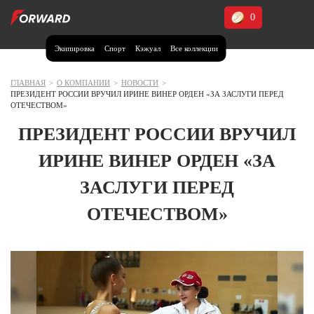
0
Экипировка
Спорт
Кэжуал
Все коллекции
Москва и МО
Архангельская область (1)
ГЛАВНАЯ
>
О КОМПАНИИ
>
НОВОСТИ
>
ПРЕЗИДЕНТ РОССИИ ВРУЧИЛ ИРИНЕ ВИНЕР ОРДЕН «ЗА ЗАСЛУГИ ПЕРЕД
Волгоградская область (1)
ОТЕЧЕСТВОМ»
Воронежская область (1)
ПРЕЗИДЕНТ РОССИИ ВРУЧИЛ
Дагестан (2)
ИРИНЕ ВИНЕР ОРДЕН «ЗА
Иркутская область (2)
ЗАСЛУГИ ПЕРЕД
Калининградская область (1)
ОТЕЧЕСТВОМ»
Кемеровская область (2)
Краснодарский край (5)
Красноярский край (5)
Курская область (1)
Москва и МО (14)
Нижегородская область (1)