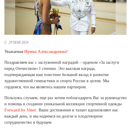
Новосибирская область (3)
Омская область (5)
Республика Башкортостан (3)
Республика Крым (1)
Республика Татарстан (2)
29 МАЯ 2024
Ростовская область (2)
Уважаемая
Ирина Александровна
!
Самарская область (1)
Санкт-Петербург и ЛО (3)
Поздравляем вас с заслуженной наградой – орденом «За заслуги
Саратовская область (1)
перед Отечеством» I степени. Это высокая награда,
Свердловская область (5)
подтверждающая ваш поистине большой вклад в развитие
Северная Осетия (2)
художественной гимнастики и спорта России в целом. Мы
Смоленская область (1)
гордимся, что вы являетесь нашим партнером.
Ставропольский край (5)
Пользуясь случаем, еще раз хотим поблагодарить Вас за руководство
Томская область (1)
и помощь в создании уникальной коллекции спортивной одежды
Тульская область (1)
Forward by Viner
. Ваши достижения и талант вдохновляют нас
Тюменская область (3)
каждый день, и мы надеемся на долгое и плодотворное
сотрудничество в будущем.
Хакасия (1)