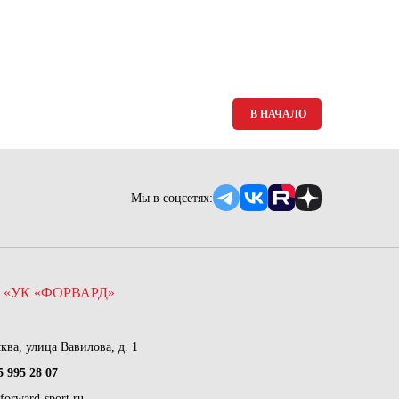
Ямало-Ненецкий автономный округ
(1)
Ярославская область (1)
В НАЧАЛО
Мы в соцсетях:
 «УК «ФОРВАРД»
сква, улица Вавилова, д. 1
5 995 28 07
forward-sport.ru