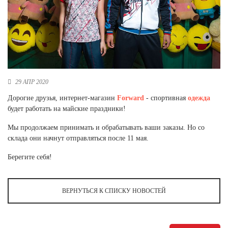
Новосибирская область (3)
Омская область (5)
Республика Башкортостан (3)
Республика Крым (1)
Республика Татарстан (2)
Ростовская область (2)
29 АПР 2020
Самарская область (1)
Дорогие друзья, интернет-магазин
Forward
- спортивная
одежда
Санкт-Петербург и ЛО (3)
будет работать на майские праздники!
Саратовская область (1)
Мы продолжаем принимать и обрабатывать ваши заказы. Но со
Свердловская область (5)
склада они начнут отправляться после 11 мая.
Северная Осетия (2)
Смоленская область (1)
Берегите себя!
Ставропольский край (5)
Томская область (1)
Тульская область (1)
ВЕРНУТЬСЯ К СПИСКУ НОВОСТЕЙ
Тюменская область (3)
Хакасия (1)