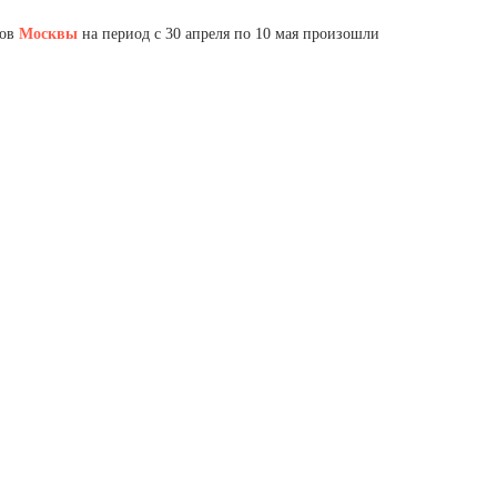
Ямало-Ненецкий автономный округ
нов
Москвы
на период с 30 апреля по 10 мая произошли
(1)
Ярославская область (1)