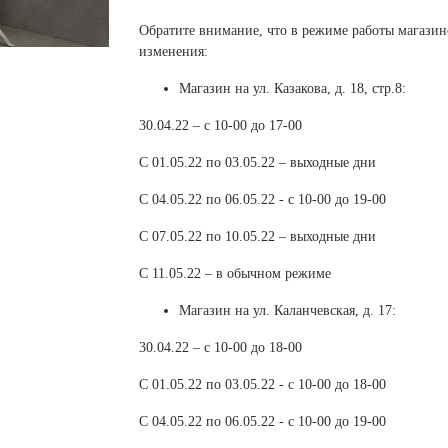
 белье
ы
 белье
Санкт-Петербург и ЛО (3)
ский край (5)
 и пуховики
Обратите внимание, что в режиме работы магази
Саратовская область (1)
область (1)
ы
ы
изменения:
Свердловская область (5)
 и пуховики
 и пуховики
и МО (14)
Магазин на ул. Казакова, д. 18, стр.8:
Северная Осетия (2)
30.04.22 – с 10-00 до 17-00
Смоленская область (1)
ССУАРЫ
С 01.05.22 по 03.05.22 – выходные дни
ССУАРЫ
ССУАРЫ
ые уборы
С 04.05.22 по 06.05.22 - с 10-00 до 19-00
и рюкзаки
С 07.05.22 по 10.05.22 – выходные дни
ые уборы
нца
ые уборы
С 11.05.22 – в обычном режиме
и рюкзаки
ки, варежки
и рюкзаки
нца
нца
Магазин на ул. Каланчевская, д. 17:
ки, варежки
ки, варежки
30.04.22 – с 10-00 до 18-00
С 01.05.22 по 03.05.22 - с 10-00 до 18-00
С 04.05.22 по 06.05.22 - с 10-00 до 19-00