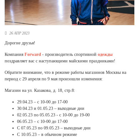
Новосибирская область (3)
Омская область (5)
Республика Башкортостан (3)
26 АПР 2023
Республика Крым (1)
Республика Татарстан (2)
Дорогие друзья!
Ростовская область (2)
Компания
Forward
- производитель спортивной
одежды
Самарская область (1)
поздравляет вас с наступающими майскими праздниками!
Санкт-Петербург и ЛО (3)
Саратовская область (1)
Обратите внимание, что в режиме работы магазинов Москвы на
Свердловская область (5)
период с 29 апреля по 9 мая произошли изменения:
Северная Осетия (2)
Магазин на ул. Казакова, д. 18, стр.8:
Смоленская область (1)
Ставропольский край (5)
29.04.23 – с 10-00 до 17-00
30.04.23 и 01.05.23 – выходные дни
Томская область (1)
02.05.23 по 05.05.23 - с 10-00 до 19-00
Тульская область (1)
06.05.23 – с 10-00 до 17-00
Тюменская область (3)
С 07.05.23 по 09.05.23 – выходные дни
Хакасия (1)
С 10.05.23 – в обычном режиме