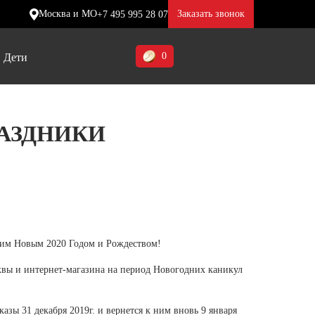
Москва и МО
Заказать звонок
+7 495 995 28 07
0
Дети
Ставропольский край (5)
РАЗДНИКИ
Томская область (1)
ие
ие
ие
Тульская область (1)
отинки
отинки
отинки
Тюменская область (3)
жа
жа
жа
Хакасия (1)
щим Новым 2020 Годом и Рождеством!
Ханты-Мансийский автономный
округ (3)
квы и интернет-магазина на период Новогодних каникул
Челябинская область (2)
зы 31 декабря 2019г. и вернется к ним вновь 9 января