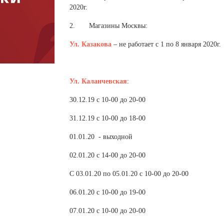
 белье
ы
 белье
Санкт-Петербург и ЛО (3)
ский край (5)
2020г.
 и пуховики
Саратовская область (1)
область (1)
ы
ы
2. Магазины Москвы:
Свердловская область (5)
 и пуховики
 и пуховики
и МО (14)
Ул. Казакова
– не работает с 1 по 8 января 2020г.
Северная Осетия (2)
Смоленская область (1)
ССУАРЫ
Ул. Каланчевская
:
ССУАРЫ
ССУАРЫ
ые уборы
30.12.19 с 10-00 до 20-00
и рюкзаки
31.12.19 с 10-00 до 18-00
ые уборы
нца
ые уборы
01.01.20 - выходной
и рюкзаки
ки, варежки
и рюкзаки
нца
нца
02.01.20 с 14-00 до 20-00
ки, варежки
ки, варежки
С 03.01.20 по 05.01.20 с 10-00 до 20-00
06.01.20 с 10-00 до 19-00
07.01.20 с 10-00 до 20-00