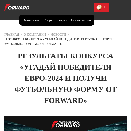
0
Экипировка
Спорт
Кэжуал
Все коллекции
Москва и МО
Архангельская область (1)
ГЛАВНАЯ
>
О КОМПАНИИ
>
НОВОСТИ
>
РЕЗУЛЬТАТЫ КОНКУРСА «УГАДАЙ ПОБЕДИТЕЛЯ ЕВРО-2024 И ПОЛУЧИ
Волгоградская область (1)
ФУТБОЛЬНУЮ ФОРМУ ОТ FORWARD»
Воронежская область (1)
РЕЗУЛЬТАТЫ КОНКУРСА
Дагестан (2)
«УГАДАЙ ПОБЕДИТЕЛЯ
Иркутская область (2)
ЕВРО-2024 И ПОЛУЧИ
Калининградская область (1)
ФУТБОЛЬНУЮ ФОРМУ ОТ
Кемеровская область (2)
Краснодарский край (5)
FORWARD»
Красноярский край (5)
Курская область (1)
Москва и МО (14)
Нижегородская область (1)