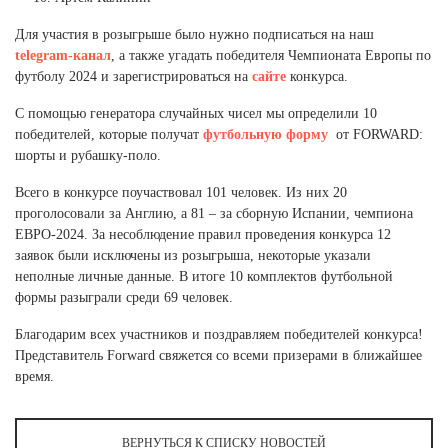
Ханты-Мансийский автономный округ (3)
Для участия в розыгрыше было нужно подписаться на наш
Челябинская область (2)
telegram-канал
, а также угадать победителя Чемпионата Европы по
футболу 2024 и зарегистрироваться на
сайте
конкурса.
Ямало-Ненецкий автономный округ (1)
Ярославская область (1)
С помощью генератора случайных чисел мы определили 10
победителей, которые получат
футбольную форму
от FORWARD:
шорты и рубашку-поло.
Всего в конкурсе поучаствовал 101 человек. Из них 20
проголосовали за Англию, а 81 – за сборную Испании, чемпиона
ЕВРО-2024. За несоблюдение правил проведения конкурса 12
заявок были исключены из розыгрыша, некоторые указали
неполные личные данные. В итоге 10 комплектов футбольной
формы разыграли среди 69 человек.
Благодарим всех участников и поздравляем победителей конкурса!
Представитель Forward свяжется со всеми призерами в ближайшее
время.
ВЕРНУТЬСЯ К СПИСКУ НОВОСТЕЙ