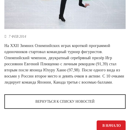
Новосибирская область (3)
Омская область (5)
Республика Башкортостан (3)
Республика Крым (1)
7 ФЕВ 2014
Республика Татарстан (2)
Ростовская область (2)
На XXII Зимних Олимпийских играх короткой программой
одиночников стартовал командный турнир фигуристов.
Самарская область (1)
Олимпийский чемпион, двукратный серебряный призёр Игр
Санкт-Петербург и ЛО (3)
россиянин Евгений Плющенко с личным рекордом (91,39) стал
Саратовская область (1)
вторым после японца Юзуру Ханю (97,98). После одного вида из
Свердловская область (5)
восьми у России второе место и девять очков в активе. С 10 очками
Северная Осетия (2)
лидирует команда Японии, Канада третья с восемью баллами.
Смоленская область (1)
Ставропольский край (5)
ВЕРНУТЬСЯ К СПИСКУ НОВОСТЕЙ
Томская область (1)
Тульская область (1)
Тюменская область (3)
Хакасия (1)
В НАЧАЛО