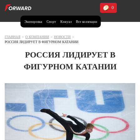
0
Экипировка
Спорт
Кэжуал
Все коллекции
Москва и МО
Архангельская область (1)
ГЛАВНАЯ
>
О КОМПАНИИ
>
НОВОСТИ
>
РОССИЯ ЛИДИРУЕТ В ФИГУРНОМ КАТАНИИ
Волгоградская область (1)
РОССИЯ ЛИДИРУЕТ В
Воронежская область (1)
ФИГУРНОМ КАТАНИИ
Дагестан (2)
Иркутская область (2)
Калининградская область (1)
Кемеровская область (2)
Краснодарский край (5)
Красноярский край (5)
Курская область (1)
Москва и МО (14)
Нижегородская область (1)