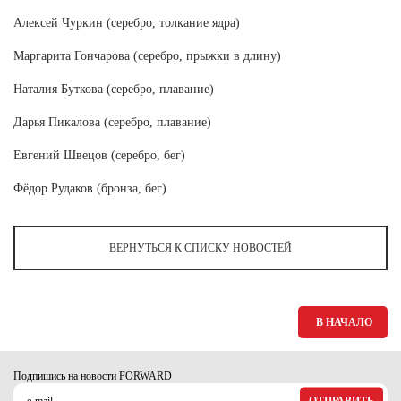
Ханты-Мансийский автономный округ (3)
Алексей Чуркин (серебро, толкание ядра)
Челябинская область (2)
Маргарита Гончарова (серебро, прыжки в длину)
Ямало-Ненецкий автономный округ (1)
Наталия Буткова (серебро, плавание)
Ярославская область (1)
Дарья Пикалова (серебро, плавание)
Евгений Швецов (серебро, бег)
Фёдор Рудаков (бронза, бег)
ВЕРНУТЬСЯ К СПИСКУ НОВОСТЕЙ
В НАЧАЛО
Подпишись на новости FORWARD
ОТПРАВИТЬ