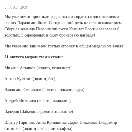
Новосибирская область (3)
30 АВГ 2021
Омская область (5)
Мы уже почти привыкли радоваться и гордиться достижениями
наших Паралимпийцев! Сегодняшний день не стал исключением.
Республика Башкортостан (3)
Сборная команда Паралимпийского Комитет России завоевала 6
Республика Крым (1)
золотых, 5 серебряных и одну бронзовую награду!
Республика Татарстан (2)
Ростовская область (2)
Мы уверенно занимаем третью строчку в общем медальном зачёте!
Самарская область (1)
31 августа медалистами стали:
Санкт-Петербург и ЛО (3)
Михаил Асташов (золото, велоспорт)
Саратовская область (1)
Свердловская область (5)
Антон Кулятин (золото, бег)
Северная Осетия (2)
Смоленская область (1)
Владимир Свиридов (золото, толкание ядра)
Ставропольский край (5)
Андрей Николаев (золото, плавание)
Томская область (1)
Тульская область (1)
Валерия Шабалина (золото, плавание)
Тюменская область (3)
Ильнур Гарипов, Анна Крившина, Дарья Пикалова, Владимир
Хакасия (1)
Сотников (золото, плавание эстафета)