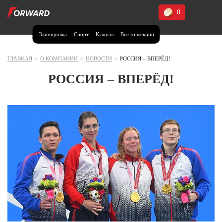
0
Экипировка
Спорт
Кэжуал
Все коллекции
Москва и МО
Архангельская область (1)
ГЛАВНАЯ
>
О КОМПАНИИ
>
НОВОСТИ
>
РОССИЯ – ВПЕРЁД!
Волгоградская область (1)
РОССИЯ – ВПЕРЁД!
Воронежская область (1)
Дагестан (2)
Иркутская область (2)
Калининградская область (1)
Кемеровская область (2)
Краснодарский край (5)
Красноярский край (5)
Курская область (1)
Москва и МО (14)
Нижегородская область (1)