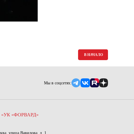
В НАЧАЛО
Мы в соцсетях:
 «УК «ФОРВАРД»
сква, улица Вавилова, д. 1