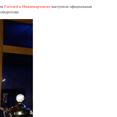
Ямало-Ненецкий автономный округ
ном
Forward в Нижневартовске
выступили официальным
(1)
победителям.
Ярославская область (1)