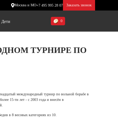
Москва и МО
Заказать звонок
+7 495 995 28 07
0
Дети
Ставропольский край (5)
ОДНОМ ТУРНИРЕ ПО
Томская область (1)
ие
ие
ие
Тульская область (1)
отинки
отинки
отинки
Тюменская область (3)
жа
жа
жа
Хакасия (1)
Ханты-Мансийский автономный
стнадцатый международный турнир по вольной борьбе в
округ (3)
олее 15-ти лет - с 2003 года и внесён в
й.
Челябинская область (2)
едив в 8 весовых категориях из 10.