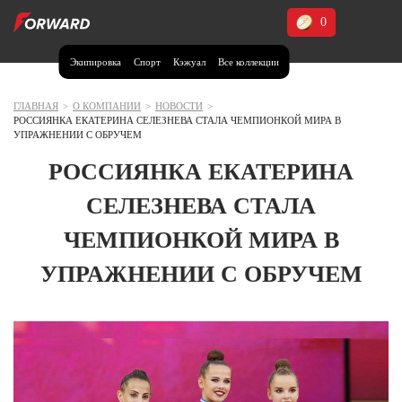
0
Экипировка
Спорт
Кэжуал
Все коллекции
Москва и МО
Архангельская область (1)
ГЛАВНАЯ
>
О КОМПАНИИ
>
НОВОСТИ
>
РОССИЯНКА ЕКАТЕРИНА СЕЛЕЗНЕВА СТАЛА ЧЕМПИОНКОЙ МИРА В
Волгоградская область (1)
УПРАЖНЕНИИ С ОБРУЧЕМ
Воронежская область (1)
РОССИЯНКА ЕКАТЕРИНА
Дагестан (2)
СЕЛЕЗНЕВА СТАЛА
Иркутская область (2)
ЧЕМПИОНКОЙ МИРА В
Калининградская область (1)
УПРАЖНЕНИИ С ОБРУЧЕМ
Кемеровская область (2)
Краснодарский край (5)
Красноярский край (5)
Курская область (1)
Москва и МО (14)
Нижегородская область (1)