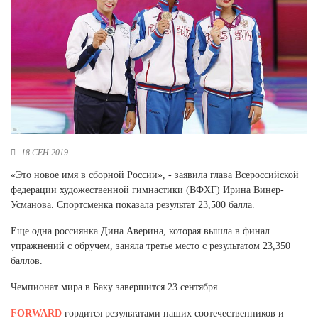
Новосибирская область (3)
Омская область (5)
Республика Башкортостан (3)
Республика Крым (1)
Республика Татарстан (2)
Ростовская область (2)
Самарская область (1)
Санкт-Петербург и ЛО (3)
18 СЕН 2019
Саратовская область (1)
«Это новое имя в сборной России», - заявила глава Всероссийской
Свердловская область (5)
федерации художественной гимнастики (ВФХГ) Ирина Винер-
Северная Осетия (2)
Усманова. Спортсменка показала результат 23,500 балла.
Смоленская область (1)
Ставропольский край (5)
Еще одна россиянка Дина Аверина, которая вышла в финал
упражнений с обручем, заняла третье место с результатом 23,350
Томская область (1)
баллов.
Тульская область (1)
Тюменская область (3)
Чемпионат мира в Баку завершится 23 сентября.
Хакасия (1)
FORWARD
гордится результатами наших соотечественников и