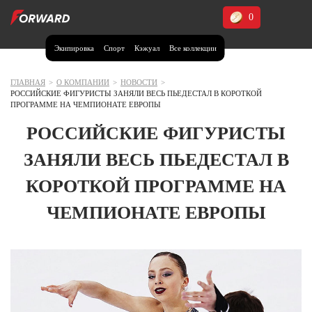
0
Экипировка
Спорт
Кэжуал
Все коллекции
Москва и МО
Архангельская область (1)
ГЛАВНАЯ
>
О КОМПАНИИ
>
НОВОСТИ
>
РОССИЙСКИЕ ФИГУРИСТЫ ЗАНЯЛИ ВЕСЬ ПЬЕДЕСТАЛ В КОРОТКОЙ
Волгоградская область (1)
ПРОГРАММЕ НА ЧЕМПИОНАТЕ ЕВРОПЫ
Воронежская область (1)
РОССИЙСКИЕ ФИГУРИСТЫ
Дагестан (2)
ЗАНЯЛИ ВЕСЬ ПЬЕДЕСТАЛ В
Иркутская область (2)
КОРОТКОЙ ПРОГРАММЕ НА
Калининградская область (1)
ЧЕМПИОНАТЕ ЕВРОПЫ
Кемеровская область (2)
Краснодарский край (5)
Красноярский край (5)
Курская область (1)
Москва и МО (14)
Нижегородская область (1)