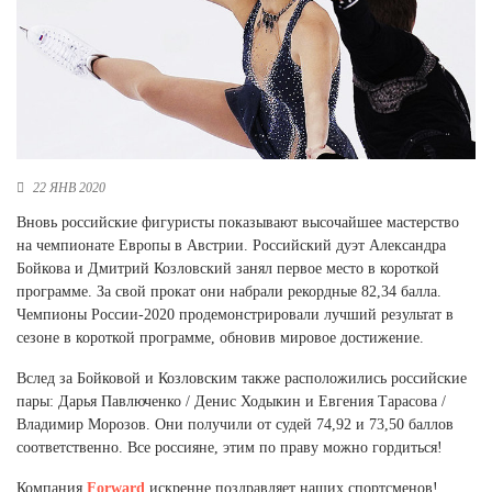
Новосибирская область (3)
Омская область (5)
Республика Башкортостан (3)
Республика Крым (1)
Республика Татарстан (2)
Ростовская область (2)
22 ЯНВ 2020
Самарская область (1)
Вновь российские фигуристы показывают высочайшее мастерство
Санкт-Петербург и ЛО (3)
на чемпионате Европы в Австрии. Российский дуэт Александра
Саратовская область (1)
Бойкова и Дмитрий Козловский занял первое место в короткой
Свердловская область (5)
программе. За свой прокат они набрали рекордные 82,34 балла.
Северная Осетия (2)
Чемпионы России-2020 продемонстрировали лучший результат в
Смоленская область (1)
сезоне в короткой программе, обновив мировое достижение.
Ставропольский край (5)
Вслед за Бойковой и Козловским также расположились российские
Томская область (1)
пары: Дарья Павлюченко / Денис Ходыкин и Евгения Тарасова /
Тульская область (1)
Владимир Морозов. Они получили от судей 74,92 и 73,50 баллов
Тюменская область (3)
соответственно. Все россияне, этим по праву можно гордиться!
Хакасия (1)
Компания
Forward
искренне поздравляет наших спортсменов!