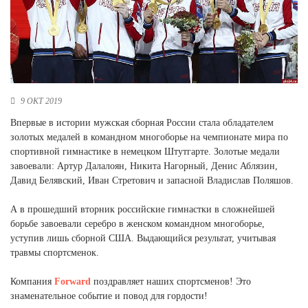
Новосибирская область (3)
Омская область (5)
Республика Башкортостан (3)
Республика Крым (1)
Республика Татарстан (2)
9 ОКТ 2019
Ростовская область (2)
Впервые в истории мужская сборная России стала обладателем
Самарская область (1)
золотых медалей в командном многоборье на чемпионате мира по
Санкт-Петербург и ЛО (3)
спортивной гимнастике в немецком Штутгарте. Золотые медали
Саратовская область (1)
завоевали: Артур Далалоян, Никита Нагорный, Денис Аблязин,
Свердловская область (5)
Давид Белявский, Иван Стретович и запасной Владислав Поляшов.
Северная Осетия (2)
Смоленская область (1)
А в прошедший вторник российские гимнастки в сложнейшей
Ставропольский край (5)
борьбе завоевали серебро в женском командном многоборье,
уступив лишь сборной США. Выдающийся результат, учитывая
Томская область (1)
травмы спортсменок.
Тульская область (1)
Тюменская область (3)
Компания
Forward
поздравляет наших спортсменов! Это
Хакасия (1)
знаменательное событие и повод для гордости!