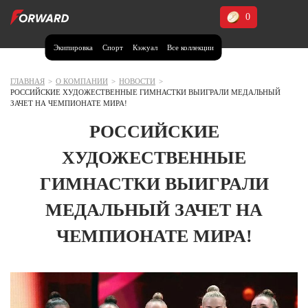
0
Экипировка
Спорт
Кэжуал
Все коллекции
Москва и МО
Архангельская область (1)
ГЛАВНАЯ
>
О КОМПАНИИ
>
НОВОСТИ
>
РОССИЙСКИЕ ХУДОЖЕСТВЕННЫЕ ГИМНАСТКИ ВЫИГРАЛИ МЕДАЛЬНЫЙ
Волгоградская область (1)
ЗАЧЕТ НА ЧЕМПИОНАТЕ МИРА!
Воронежская область (1)
РОССИЙСКИЕ
Дагестан (2)
ХУДОЖЕСТВЕННЫЕ
Иркутская область (2)
ГИМНАСТКИ ВЫИГРАЛИ
Калининградская область (1)
МЕДАЛЬНЫЙ ЗАЧЕТ НА
Кемеровская область (2)
Краснодарский край (5)
ЧЕМПИОНАТЕ МИРА!
Красноярский край (5)
Курская область (1)
Москва и МО (14)
Нижегородская область (1)