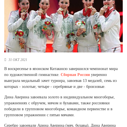
Новосибирская область (3)
Омская область (5)
Республика Башкортостан (3)
Республика Крым (1)
Республика Татарстан (2)
Ростовская область (2)
Самарская область (1)
31 ОКТ 2021
Санкт-Петербург и ЛО (3)
Саратовская область (1)
В воскресенье в японском Китакюсю завершился чемпионат мира
Свердловская область (5)
по художественной гимнастике.
Сборная России
уверенно
Северная Осетия (2)
выиграла медальный зачет турнира, завоевав 13 медалей, семь из
Смоленская область (1)
которых - золотые; четыре - серебряные и две - бронзовые.
Ставропольский край (5)
Дина Аверина завоевала золото в индивидуальном многоборье,
Томская область (1)
упражнениях с обручем, мячом и булавами, также россиянки
Тульская область (1)
победили в групповом многоборье, командном первенстве и в
Тюменская область (3)
групповом упражнении с пятью мячами.
Хакасия (1)
Серебро завоевали Арина Аверина (мяч, булавы), Дина Аверина