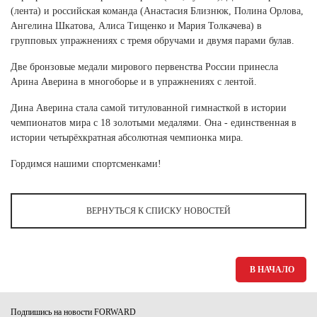
Ханты-Мансийский автономный округ (3)
(лента) и российская команда (Анастасия Близнюк, Полина Орлова,
Ангелина Шкатова, Алиса Тищенко и Мария Толкачева) в
Челябинская область (2)
групповых упражнениях с тремя обручами и двумя парами булав.
Ямало-Ненецкий автономный округ (1)
Две бронзовые медали мирового первенства России принесла
Ярославская область (1)
Арина Аверина в многоборье и в упражнениях с лентой.
Дина Аверина стала самой титулованной гимнасткой в истории
чемпионатов мира с 18 золотыми медалями. Она - единственная в
истории четырёхкратная абсолютная чемпионка мира.
Гордимся нашими спортсменками!
ВЕРНУТЬСЯ К СПИСКУ НОВОСТЕЙ
В НАЧАЛО
Подпишись на новости FORWARD