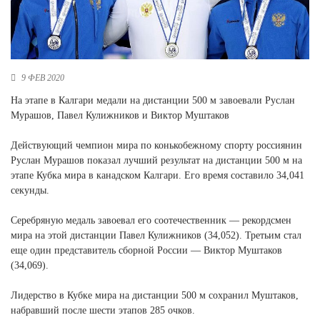
Новосибирская область (3)
Омская область (5)
Республика Башкортостан (3)
9 ФЕВ 2020
Республика Крым (1)
Республика Татарстан (2)
На этапе в Калгари медали на дистанции 500 м завоевали Руслан
Ростовская область (2)
Мурашов, Павел Кулижников и Виктор Муштаков
Самарская область (1)
Действующий чемпион мира по конькобежному спорту россиянин
Санкт-Петербург и ЛО (3)
Руслан Мурашов показал лучший результат на дистанции 500 м на
Саратовская область (1)
этапе Кубка мира в канадском Калгари. Его время составило 34,041
Свердловская область (5)
секунды.
Северная Осетия (2)
Смоленская область (1)
Серебряную медаль завоевал его соотечественник — рекордсмен
Ставропольский край (5)
мира на этой дистанции Павел Кулижников (34,052). Третьим стал
еще один представитель сборной России — Виктор Муштаков
Томская область (1)
(34,069).
Тульская область (1)
Тюменская область (3)
Лидерство в Кубке мира на дистанции 500 м сохранил Муштаков,
Хакасия (1)
набравший после шести этапов 285 очков.