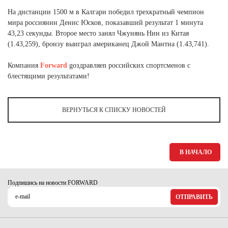
Ханты-Мансийский автономный округ (3)
На дистанции 1500 м в Калгари победил трехкратный чемпион
Челябинская область (2)
мира россиянин Денис Юсков, показавший результат 1 минута
43,23 секунды. Второе место занял Чжунянь Нин из Китая
Ямало-Ненецкий автономный округ (1)
(1.43,259), бронзу выиграл американец Джой Мантиа (1.43,741).
Ярославская область (1)
Компания
Forward
gоздравляеn российских спортсменов с
блестящими результатами!
ВЕРНУТЬСЯ К СПИСКУ НОВОСТЕЙ
В НАЧАЛО
Подпишись на новости FORWARD
ОТПРАВИТЬ