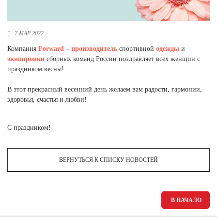
Новосибирская область (3)
Омская область (5)
7 МАР 2022
Республика Башкортостан (3)
Компания
Forward
–
производитель
спортивной
одежды
и
Республика Крым (1)
экипировки
сборных команд России поздравляет всех женщин с
Республика Татарстан (2)
праздником весны!
Ростовская область (2)
В этот прекрасный весенний день желаем вам радости, гармонии,
Самарская область (1)
здоровья, счастья и любви!
Санкт-Петербург и ЛО (3)
Саратовская область (1)
Свердловская область (5)
С праздником!
Северная Осетия (2)
Смоленская область (1)
Ставропольский край (5)
ВЕРНУТЬСЯ К СПИСКУ НОВОСТЕЙ
Томская область (1)
Тульская область (1)
Тюменская область (3)
В НАЧАЛО
Хакасия (1)