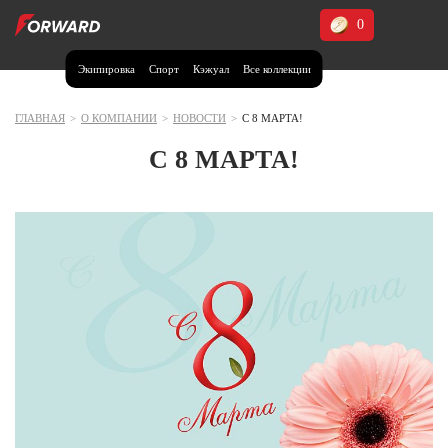
0
Экипировка
Спорт
Кэжуал
Все коллекции
Москва и МО
Архангельская область (1)
ГЛАВНАЯ
>
О КОМПАНИИ
>
НОВОСТИ
>
С 8 МАРТА!
Волгоградская область (1)
С 8 МАРТА!
Воронежская область (1)
Дагестан (2)
Иркутская область (2)
Калининградская область (1)
Кемеровская область (2)
Краснодарский край (5)
Красноярский край (5)
Курская область (1)
Москва и МО (14)
Нижегородская область (1)