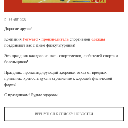
Новосибирская область (3)
Омская область (5)
14 АВГ 2021
Республика Башкортостан (3)
Дорогие друзья!
Республика Крым (1)
Республика Татарстан (2)
Компания
Forward
-
производитель
спортивной
одежды
Ростовская область (2)
поздравляет вас с Днем физкультурника!
Самарская область (1)
Это праздник каждого из нас - спортсменов, любителей спорта и
Санкт-Петербург и ЛО (3)
болельщиков!
Саратовская область (1)
Праздник, пропагандирующий здоровье, отказ от вредных
Свердловская область (5)
привычек, крепость духа и стремление к хорошей физической
Северная Осетия (2)
форме!
Смоленская область (1)
Ставропольский край (5)
С праздником! Будьте здоровы!
Томская область (1)
Тульская область (1)
Тюменская область (3)
ВЕРНУТЬСЯ К СПИСКУ НОВОСТЕЙ
Хакасия (1)