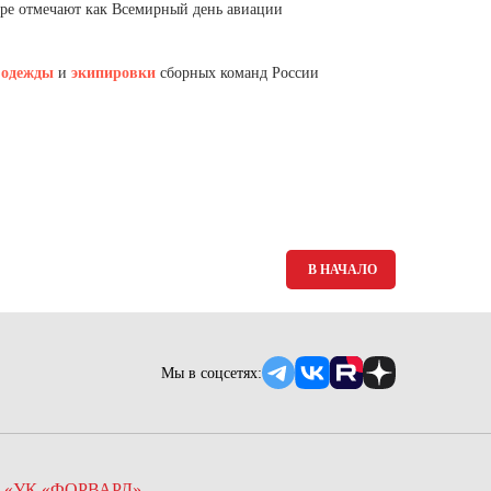
Ямало-Ненецкий автономный округ
мире отмечают как Всемирный день авиации
(1)
Ярославская область (1)
 одежды
и
экипировки
сборных команд России
В НАЧАЛО
Мы в соцсетях:
 «УК «ФОРВАРД»