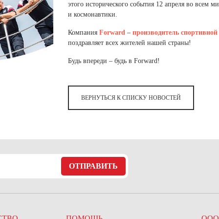
 белье
ы
 белье
Санкт-Петербург и ЛО (3)
этого исторического события 12 апреля во всем 
ский край (5)
 и пуховики
и космонавтики.
Саратовская область (1)
область (1)
ы
ы
Свердловская область (5)
Компания
Forward
–
производитель
спортивной
 и пуховики
 и пуховики
и МО (14)
поздравляет всех жителей нашей страны!
Северная Осетия (2)
Будь впереди – будь в Forward!
Смоленская область (1)
ССУАРЫ
ССУАРЫ
ССУАРЫ
ые уборы
ВЕРНУТЬСЯ К СПИСКУ НОВОСТЕЙ
и рюкзаки
ые уборы
нца
ые уборы
и рюкзаки
ки, варежки
и рюкзаки
нца
нца
ки, варежки
ки, варежки
ОТПРАВИТЬ
СТВО
ПОМОЩЬ
ООО