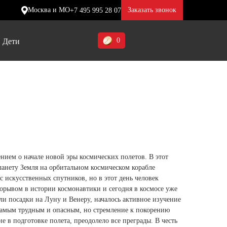
Москва и МО
Заказать звонок
+7 495 995 28 07
0
Дети
Ставропольский край (5)
Томская область (1)
ие
ие
ие
Тульская область (1)
отинки
отинки
отинки
Тюменская область (3)
жа
жа
жа
ением о начале новой эры космических полетов. В этот
Хакасия (1)
ланету Земля на орбитальном космическом корабле
Ханты-Мансийский автономный
с искусственных спутников, но в этот день человек
рорывом в истории космонавтики и сегодня в космосе уже
округ (3)
ли посадки на Луну и Венеру, началось активное изучение
Челябинская область (2)
самым трудным и опасным, но стремление к покорению
 в подготовке полета, преодолело все преграды. В честь