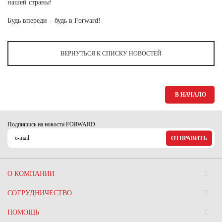
Ханты-Мансийский автономный округ (3)
нашей страны!
Челябинская область (2)
Будь впереди – будь в Forward!
Ямало-Ненецкий автономный округ (1)
Ярославская область (1)
ВЕРНУТЬСЯ К СПИСКУ НОВОСТЕЙ
В НАЧАЛО
Подпишись на новости FORWARD
ОТПРАВИТЬ
О КОМПАНИИ
СОТРУДНИЧЕСТВО
ПОМОЩЬ