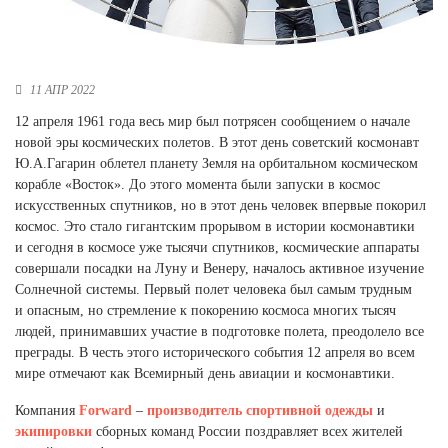
Новосибирская область (3)
Омская область (5)
11 АПР 2022
Республика Башкортостан (3)
Республика Крым (1)
12 апреля 1961 года весь мир был потрясен сообщением о начале
Республика Татарстан (2)
новой эры космических полетов. В этот день советский космонавт
Ростовская область (2)
Ю.А.Гагарин облетел планету Земля на орбитальном космическом
корабле «Восток». До этого момента были запуски в космос
Самарская область (1)
искусственных спутников, но в этот день человек впервые покорил
Санкт-Петербург и ЛО (3)
космос. Это стало гигантским прорывом в истории космонавтики
Саратовская область (1)
и сегодня в космосе уже тысячи спутников, космические аппараты
Свердловская область (5)
совершали посадки на Луну и Венеру, началось активное изучение
Северная Осетия (2)
Солнечной системы. Первый полет человека был самым трудным
Смоленская область (1)
и опасным, но стремление к покорению космоса многих тысяч
Ставропольский край (5)
людей, принимавших участие в подготовке полета, преодолело все
преграды. В честь этого исторического события 12 апреля во всем
Томская область (1)
мире отмечают как Всемирный день авиации и космонавтики.
Тульская область (1)
Тюменская область (3)
Компания
Forward
–
производитель
спортивной одежды
и
Хакасия (1)
экипировки
сборных команд России поздравляет всех жителей