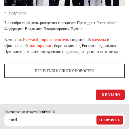
Новосибирская область (3)
7 ОКТ 2022
Омская область (5)
7 октября свой день рождения празднует Президент Российской
Республика Башкортостан (3)
Федерации Владимир Владимирович Путин.
Республика Крым (1)
Республика Татарстан (2)
Компания
Forward
-
производитель
спортивной
одежды
и
Ростовская область (2)
официальной
экипировки
сборных команд России поздравляет
Президента, желает ему крепкого здоровья, энергии и оптимизма!
Самарская область (1)
Санкт-Петербург и ЛО (3)
Саратовская область (1)
ВЕРНУТЬСЯ К СПИСКУ НОВОСТЕЙ
Свердловская область (5)
Северная Осетия (2)
Смоленская область (1)
Ставропольский край (5)
В НАЧАЛО
Томская область (1)
Тульская область (1)
Подпишись на новости FORWARD
Тюменская область (3)
ОТПРАВИТЬ
Хакасия (1)