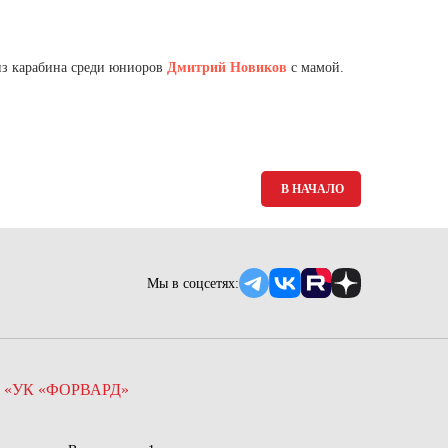
Ямало-Ненецкий автономный округ
(1)
Ярославская область (1)
из карабина среди юниоров
Дмитрий Новиков
с мамой.
В НАЧАЛО
Мы в соцсетях:
 «УК «ФОРВАРД»