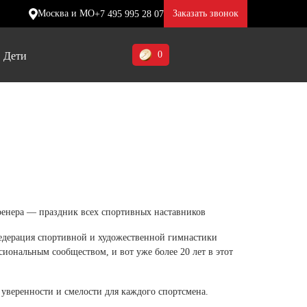
Москва и МО
Заказать звонок
+7 495 995 28 07
0
Дети
Ставропольский край (5)
Томская область (1)
ие
ие
ие
Тульская область (1)
отинки
отинки
отинки
Тюменская область (3)
жа
жа
жа
ренера — праздник всех спортивных наставников
Хакасия (1)
Федерация спортивной и художественной гимнастики
Ханты-Мансийский автономный
иональным сообществом, и вот уже более 20 лет в этот
округ (3)
Челябинская область (2)
 уверенности и смелости для каждого спортсмена.