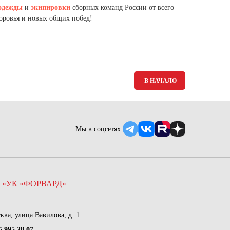
Ямало-Ненецкий автономный округ
одежды
и
экипировки
сборных команд России от всего
(1)
доровья и новых общих побед!
Ярославская область (1)
В НАЧАЛО
Мы в соцсетях:
 «УК «ФОРВАРД»
сква, улица Вавилова, д. 1
5 995 28 07