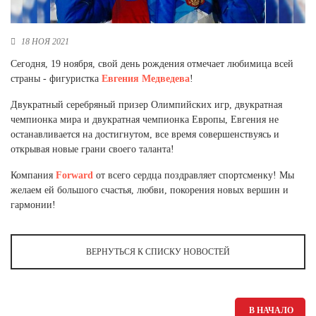
Новосибирская область (3)
Омская область (5)
18 НОЯ 2021
Сегодня, 19 ноября, свой день рождения отмечает любимица всей
Республика Башкортостан (3)
страны - фигуристка
Евгения Медведева
!
Республика Крым (1)
Республика Татарстан (2)
Двукратный серебряный призер Олимпийских игр, двукратная
Ростовская область (2)
чемпионка мира и двукратная чемпионка Европы, Евгения не
останавливается на достигнутом, все время совершенствуясь и
Самарская область (1)
открывая новые грани своего таланта!
Санкт-Петербург и ЛО (3)
Саратовская область (1)
Компания
Forward
от всего сердца поздравляет спортсменку! Мы
Свердловская область (5)
желаем ей большого счастья, любви, покорения новых вершин и
Северная Осетия (2)
гармонии!
Смоленская область (1)
Ставропольский край (5)
Томская область (1)
ВЕРНУТЬСЯ К СПИСКУ НОВОСТЕЙ
Тульская область (1)
Тюменская область (3)
Хакасия (1)
В НАЧАЛО