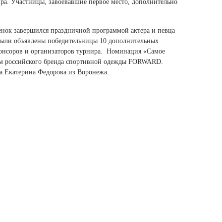
ра. Участницы, завоевавшие первое место, дополнительно
Ямало-Ненецкий автономный округ
(1)
нок завершился праздничной программой актера и певца
Ярославская область (1)
 были объявлены победительницы 10 дополнительных
онсоров и организаторов турнира. Номинация «Самое
ом российского бренда спортивной одежды FORWARD.
а Екатерина Федорова из Воронежа.