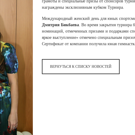
 белье
ы
 белье
Санкт-Петербург и ЛО (3)
грамоты и специальные призы от спонсоров турни
ский край (5)
награждены эксклюзивным кубком Турнира.
 и пуховики
Саратовская область (1)
область (1)
ы
ы
Международный женский день для юных спортсме
Свердловская область (5)
 и пуховики
 и пуховики
Дмитрия Бикбаева
. Во время закрытия турнира
и МО (14)
Северная Осетия (2)
номинаций, отмеченных призами и подарками сп
яркое выступление» отмечено специальным приз
Смоленская область (1)
ССУАРЫ
Сертификат от компании получила юная гимнастк
ССУАРЫ
ССУАРЫ
ые уборы
ВЕРНУТЬСЯ К СПИСКУ НОВОСТЕЙ
и рюкзаки
ые уборы
нца
ые уборы
и рюкзаки
ки, варежки
и рюкзаки
нца
нца
ки, варежки
ки, варежки