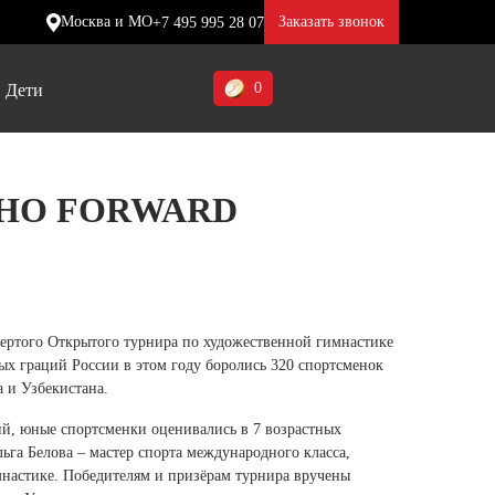
Москва и МО
Заказать звонок
+7 495 995 28 07
0
Дети
Ставропольский край (5)
НО FORWARD
Томская область (1)
ие
ие
ие
Тульская область (1)
отинки
отинки
отинки
Тюменская область (3)
жа
жа
жа
ертого Открытого турнира по художественной гимнастике
Хакасия (1)
х граций России в этом году боролись 320 спортсменок
Ханты-Мансийский автономный
а и Узбекистана.
округ (3)
й, юные спортсменки оценивались в 7 возрастных
льга Белова – мастер спорта международного класса,
Челябинская область (2)
настике. Победителям и призёрам турнира вручены